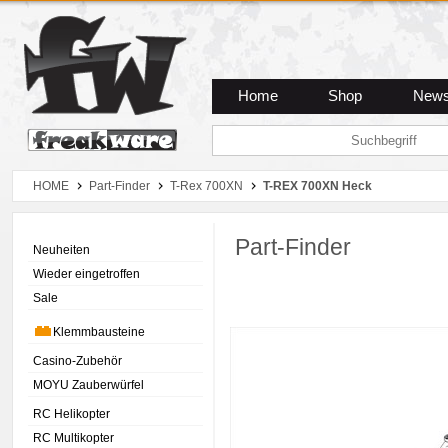
Zum Hauptmenue
Zum Seiteninhalt
Zum Warenkob
Home
Shop
New
HOME
Part-Finder
T-Rex 700XN
T-REX 700XN Heck
Part-Finder
Neuheiten
Wieder eingetroffen
Sale
Klemmbausteine
Casino-Zubehör
MOYU Zauberwürfel
RC Helikopter
RC Multikopter