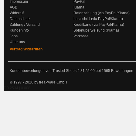
Impressum
PayPal
AGB
Klarna
Widerruf
Ratenzahlung (via PayPal/Klarna)
Datenschutz
Lastschrift (via PayPal/Klarna)
Zahlung / Versand
Kreditkarte (via PayPal/Klarna)
Kundeninfo
Sofortüberweisung (Klarna)
Jobs
Vorkasse
Über uns
Vertrag Widerrufen
Kundenbewertungen von Trusted Shops
4.81
/
5.00
bei
1565
Bewertungen
© 1997 - 2026 by freakware GmbH
T 0.2534 | 0.008