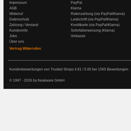
Impressum
PayPal
AGB
Klarna
Widerruf
Ratenzahlung (via PayPal/Klarna)
Datenschutz
Lastschrift (via PayPal/Klarna)
Zahlung / Versand
Kreditkarte (via PayPal/Klarna)
Kundeninfo
Sofortüberweisung (Klarna)
Jobs
Vorkasse
Über uns
Vertrag Widerrufen
Kundenbewertungen von Trusted Shops
4.81
/
5.00
bei
1565
Bewertungen
© 1997 - 2026 by freakware GmbH
T 0.2382 | 0.0075