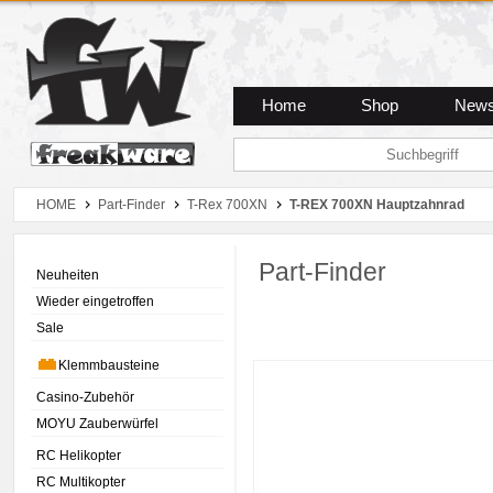
Zum Hauptmenue
Zum Seiteninhalt
Zum Warenkob
Home
Shop
New
HOME
Part-Finder
T-Rex 700XN
T-REX 700XN Hauptzahnrad
Part-Finder
Neuheiten
Wieder eingetroffen
Sale
Klemmbausteine
Casino-Zubehör
MOYU Zauberwürfel
RC Helikopter
RC Multikopter