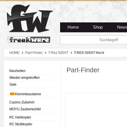
Zum Hauptmenue
Zum Seiteninhalt
Zum Warenkob
Home
Shop
New
HOME
Part-Finder
T-Rex 500XT
T-REX 500XT Heck
Part-Finder
Neuheiten
Wieder eingetroffen
Sale
Klemmbausteine
Casino-Zubehör
MOYU Zauberwürfel
RC Helikopter
RC Multikopter