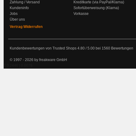
Zahlung / Versand
Kreditkarte (via PayPal/Klarna)
Kundeninfo
Sofortüberweisung (Klarna)
Jobs
Vorkasse
Über uns
Vertrag Widerrufen
Kundenbewertungen von Trusted Shops
4.80
/
5.00
bei
1560
Bewertungen
© 1997 - 2026 by freakware GmbH
T 0.2446 | 0.0078