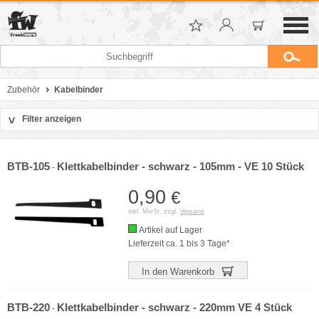
Zubehör
Kabelbinder
Filter anzeigen
>
Sortierung
Hersteller
BTB-105
Klettkabelbinder - schwarz - 105mm - VE 10 Stück
-
Preis
0,90
€
inkl. MwSt. zzgl.
Versand
Artikel auf Lager
Lieferzeit ca. 1 bis 3 Tage*
In den Warenkorb
BTB-220
Klettkabelbinder - schwarz - 220mm VE 4 Stück
-