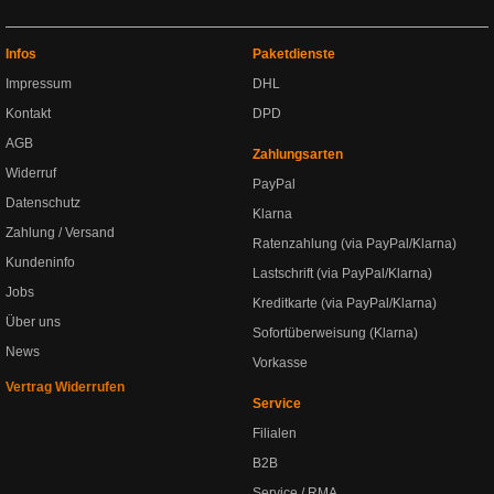
Infos
Paketdienste
Impressum
DHL
Kontakt
DPD
AGB
Zahlungsarten
Widerruf
PayPal
Datenschutz
Klarna
Zahlung / Versand
Ratenzahlung (via PayPal/Klarna)
Kundeninfo
Lastschrift (via PayPal/Klarna)
Jobs
Kreditkarte (via PayPal/Klarna)
Über uns
Sofortüberweisung (Klarna)
News
Vorkasse
Vertrag Widerrufen
Service
Filialen
B2B
Service / RMA