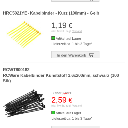
HRC5021YE
Kabelbinder - Kurz (100mm) - Gelb
-
1,19
€
inkl. MwSt. zzgl.
Versand
Artikel auf Lager
Lieferzeit ca. 1 bis 3 Tage*
In den Warenkorb
RCWT800182
-
RCWare Kabelbinder Kunststoff 3.6x200mm, schwarz (100
Stk)
Bisher
2,99
€
2,59
€
inkl. MwSt. zzgl.
Versand
Artikel auf Lager
Lieferzeit ca. 1 bis 3 Tage*