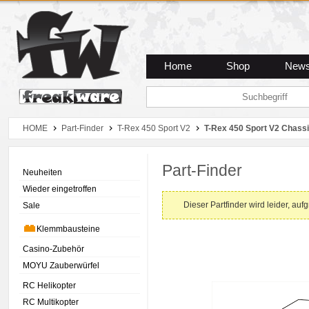
Zum Hauptmenue
Zum Seiteninhalt
Zum Warenkob
Home
Shop
New
HOME
Part-Finder
T-Rex 450 Sport V2
T-Rex 450 Sport V2 Chass
Part-Finder
Neuheiten
Wieder eingetroffen
Dieser Partfinder wird leider, auf
Sale
Klemmbausteine
Casino-Zubehör
MOYU Zauberwürfel
RC Helikopter
RC Multikopter