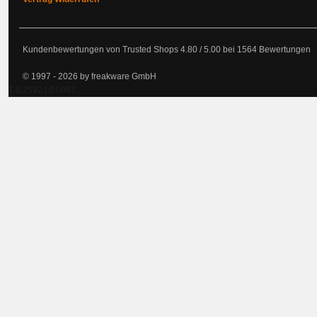
Kundenbewertungen von Trusted Shops
4.80
/
5.00
bei
1564
Bewertungen
© 1997 - 2026 by freakware GmbH
T 0.2592 | 0.0087