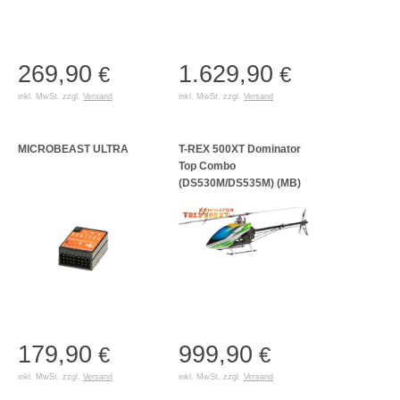
269,90
1.629,90
€
€
inkl. MwSt. zzgl.
Versand
inkl. MwSt. zzgl.
Versand
MICROBEAST ULTRA
T-REX 500XT Dominator
Top Combo
(DS530M/DS535M) (MB)
179,90
999,90
€
€
inkl. MwSt. zzgl.
Versand
inkl. MwSt. zzgl.
Versand