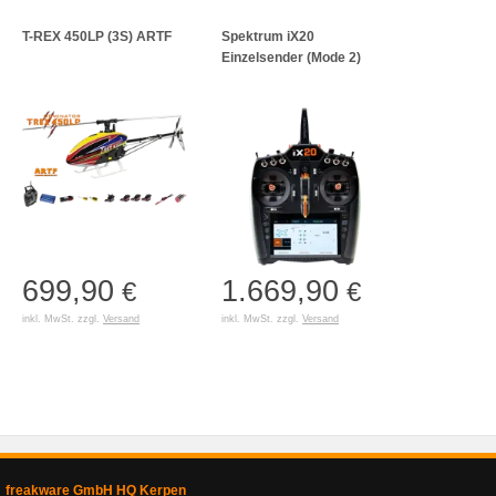
T-REX 450LP (3S) ARTF
Spektrum iX20
Einzelsender (Mode 2)
699,90
1.669,90
€
€
inkl. MwSt. zzgl.
Versand
inkl. MwSt. zzgl.
Versand
freakware GmbH HQ Kerpen