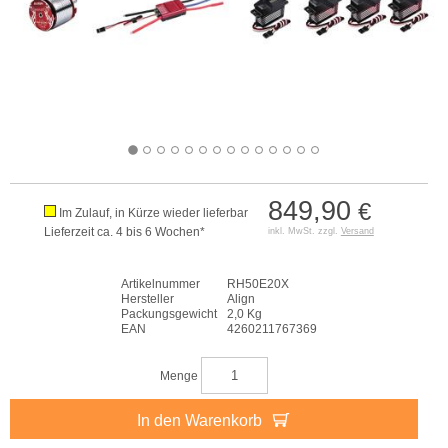
849,90
€
Im Zulauf, in Kürze wieder lieferbar
Lieferzeit ca. 4 bis 6 Wochen*
inkl. MwSt. zzgl.
Versand
Artikelnummer
RH50E20X
Hersteller
Align
Packungsgewicht
2,0 Kg
EAN
4260211767369
Menge
In den Warenkorb