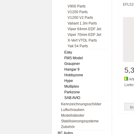
EFL52
V900 Parts
V1200 Parts
V1200 V2 Parts
Valiant 1.3m Parts
Viper 64mm EDF Jet
Viper 70mm EDF Jet
X-Vert VTOL Parts
Yak 54 Parts
Esky
FMS Model
Graupner
5,
Hangar 9
Hobbyzone
Art
Hype
Liefer
Multiplex
Parkzone
SAB AVIO
Kennzeichnungsschilder
In
Luftschrauben
Modellständer
Stabilisierungssysteme
Zubehör
RC Autos