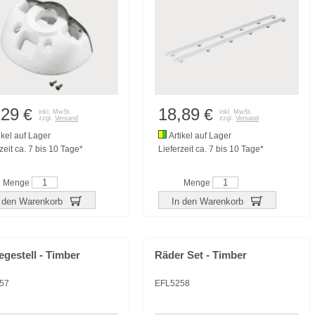
,29
18,89
€
€
inkl. MwSt.
inkl. MwSt.
zzgl.
Versand
zzgl.
Versand
ikel auf Lager
Artikel auf Lager
zeit ca. 7 bis 10 Tage*
Lieferzeit ca. 7 bis 10 Tage*
Menge
Menge
 den Warenkorb
In den Warenkorb
gestell - Timber
Räder Set - Timber
57
EFL5258