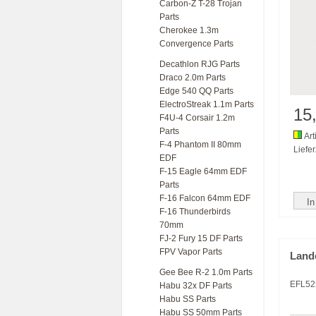
Carbon-Z T-28 Trojan
Parts
Cherokee 1.3m
Convergence Parts
Decathlon RJG Parts
Draco 2.0m Parts
Edge 540 QQ Parts
ElectroStreak 1.1m Parts
15
F4U-4 Corsair 1.2m
Parts
Art
F-4 Phantom II 80mm
Liefer
EDF
F-15 Eagle 64mm EDF
Parts
F-16 Falcon 64mm EDF
In
F-16 Thunderbirds
70mm
FJ-2 Fury 15 DF Parts
FPV Vapor Parts
Lande
Gee Bee R-2 1.0m Parts
EFL52
Habu 32x DF Parts
Habu SS Parts
Habu SS 50mm Parts