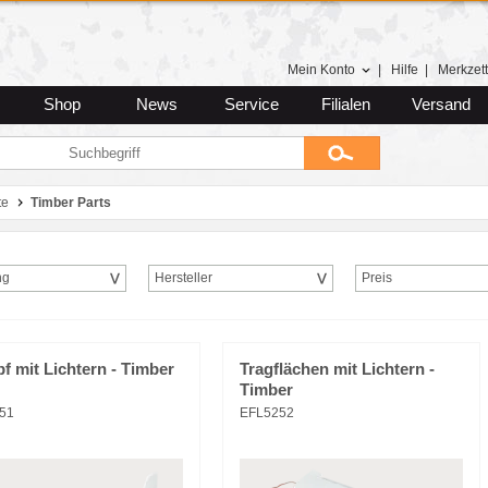
Mein Konto
|
Hilfe
|
Merkzett
Shop
News
Service
Filialen
Versand
te
Timber Parts
ng
Hersteller
Preis
 mit Lichtern - Timber
Tragflächen mit Lichtern -
Timber
51
EFL5252