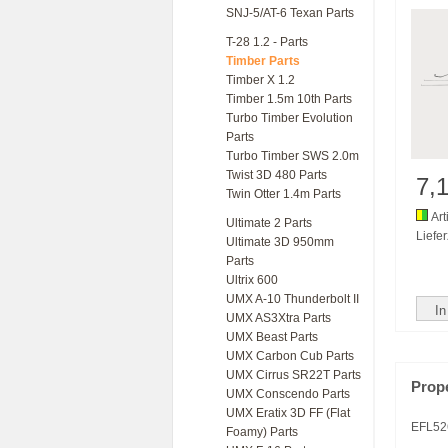
SNJ-5/AT-6 Texan Parts
T-28 1.2 - Parts
Timber Parts
Timber X 1.2
Timber 1.5m 10th Parts
Turbo Timber Evolution
Parts
Turbo Timber SWS 2.0m
Twist 3D 480 Parts
7,
Twin Otter 1.4m Parts
Art
Ultimate 2 Parts
Liefer
Ultimate 3D 950mm
Parts
Ultrix 600
UMX A-10 Thunderbolt II
In
UMX AS3Xtra Parts
UMX Beast Parts
UMX Carbon Cub Parts
UMX Cirrus SR22T Parts
Prope
UMX Conscendo Parts
UMX Eratix 3D FF (Flat
EFL52
Foamy) Parts