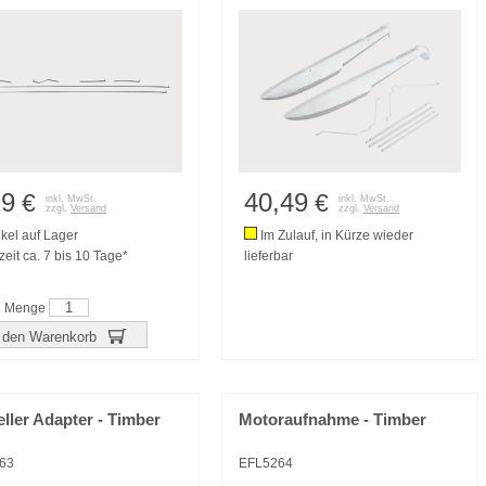
19
40,49
€
€
inkl. MwSt.
inkl. MwSt.
zzgl.
Versand
zzgl.
Versand
ikel auf Lager
Im Zulauf, in Kürze wieder
zeit ca. 7 bis 10 Tage*
lieferbar
Menge
 den Warenkorb
ller Adapter - Timber
Motoraufnahme - Timber
63
EFL5264