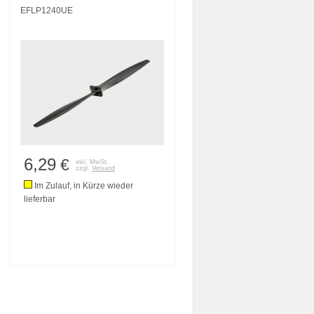
EFLP1240UE
6,29
€
inkl. MwSt.
zzgl.
Versand
Im Zulauf, in Kürze wieder
lieferbar