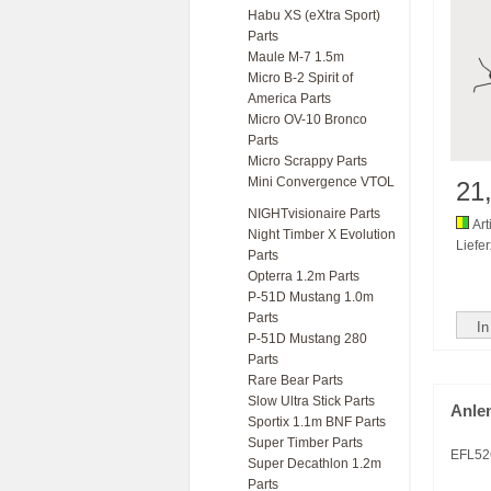
Habu XS (eXtra Sport)
Parts
Maule M-7 1.5m
Micro B-2 Spirit of
America Parts
Micro OV-10 Bronco
Parts
Micro Scrappy Parts
Mini Convergence VTOL
21
NIGHTvisionaire Parts
Art
Night Timber X Evolution
Liefer
Parts
Opterra 1.2m Parts
P-51D Mustang 1.0m
Parts
In
P-51D Mustang 280
Parts
Rare Bear Parts
Slow Ultra Stick Parts
Anle
Sportix 1.1m BNF Parts
Super Timber Parts
EFL52
Super Decathlon 1.2m
Parts