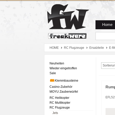
Zum Hauptmenue
Zum Seiteninhalt
Zum Warenkob
Home
HOME
RC Flugzeuge
Ersatzteile
E-fli
Neuheiten
Sortieru
Wieder eingetroffen
Sale
Klemmbausteine
Casino-Zubehör
Rumpf
MOYU Zauberwürfel
EFL52
RC Helikopter
RC Multikopter
RC Flugzeuge
Jets