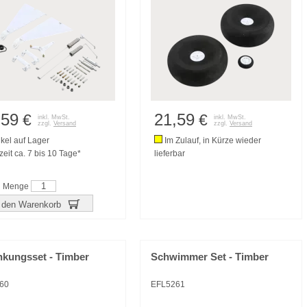
,59
21,59
€
€
inkl. MwSt.
inkl. MwSt.
zzgl.
Versand
zzgl.
Versand
ikel auf Lager
Im Zulauf, in Kürze wieder
zeit ca. 7 bis 10 Tage*
lieferbar
Menge
 den Warenkorb
nkungsset - Timber
Schwimmer Set - Timber
60
EFL5261