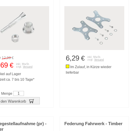
6,29
€
inkl. MwSt.
r
12,99
€
zzgl.
Versand
,69
€
inkl. MwSt.
Im Zulauf, in Kürze wieder
zzgl.
Versand
lieferbar
ikel auf Lager
zeit ca. 7 bis 10 Tage*
Menge
 den Warenkorb
gestellaufnahme (pr) -
Federung Fahrwerk - Timber
er