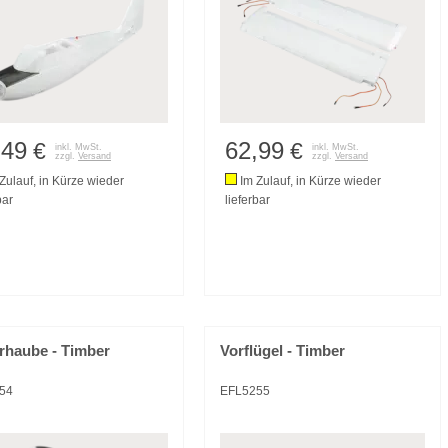
,49
62,99
€
€
inkl. MwSt.
inkl. MwSt.
zzgl.
Versand
zzgl.
Versand
Zulauf, in Kürze wieder
Im Zulauf, in Kürze wieder
bar
lieferbar
rhaube - Timber
Vorflügel - Timber
54
EFL5255