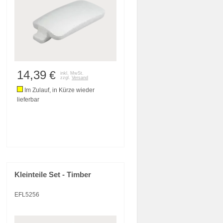
14,39
€
inkl. MwSt.
zzgl.
Versand
Im Zulauf, in Kürze wieder
lieferbar
Kleinteile Set - Timber
EFL5256