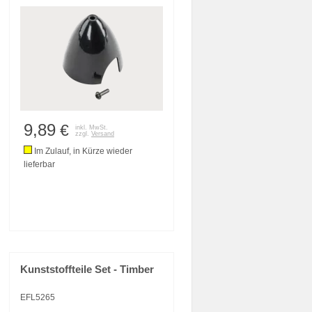
9,89
€
inkl. MwSt.
zzgl.
Versand
Im Zulauf, in Kürze wieder
lieferbar
Kunststoffteile Set - Timber
EFL5265