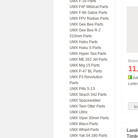
UMX F-16 Parts
UMX F4F Wildcat Parts
UMX F-86 Sabre Parts
UMX FPV Radian Parts
UMX Gee Bee Parts
UMX Gee Bee R-2
510mm Parts
UMX Habu Parts
UMX Habu S Parts
UMX Hyper Taxi Parts
UMX ME 262 Jet Parts
Bishe
UMX Mig 15 Parts
11
UMX P-47 BL Parts
UMX P3 Revolution
Art
Parts
Liefer
UMX Pitts S-1S
UMX Sbach 342 Parts
UMX Spacewalker
UMX Twin Otter Parts
In
UMX Ultrix
UMX Viper 30mm Parts
UMX Waco Parts
UMX Whipit Parts
Lande
UMX Yak 54 180 Parts
Timb