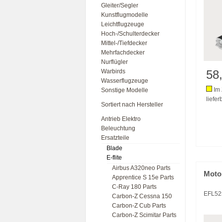
Gleiter/Segler
Kunstflugmodelle
Leichtflugzeuge
Hoch-/Schulterdecker
Mittel-/Tiefdecker
Mehrfachdecker
Nurflügler
Warbirds
58
Wasserflugzeuge
Im 
Sonstige Modelle
liefer
Sortiert nach Hersteller
Antrieb Elektro
Beleuchtung
Ersatzteile
Blade
E-flite
Airbus A320neo Parts
Moto
Apprentice S 15e Parts
C-Ray 180 Parts
EFL52
Carbon-Z Cessna 150
Carbon-Z Cub Parts
Carbon-Z Scimitar Parts