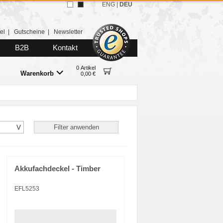
ENG
|
DEU
el
|
Gutscheine
|
Newsletter
B2B
Kontakt
0 Artikel
Warenkorb
0,00 €
Akkufachdeckel - Timber
EFL5253