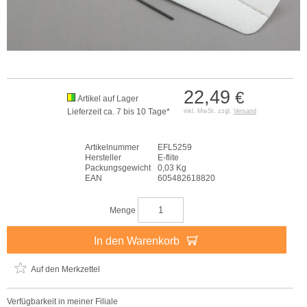
22,49
€
Artikel auf Lager
Lieferzeit ca. 7 bis 10 Tage*
inkl. MwSt. zzgl.
Versand
Artikelnummer
EFL5259
Hersteller
E-flite
Packungsgewicht
0,03 Kg
EAN
605482618820
Menge
In den Warenkorb
Auf den Merkzettel
Verfügbarkeit in meiner Filiale