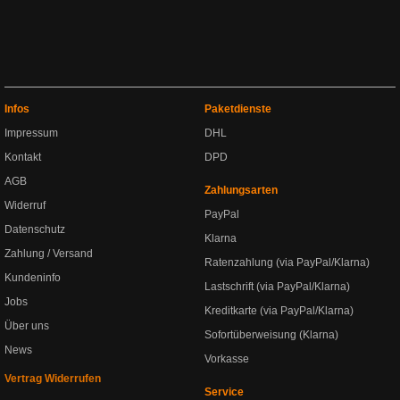
Infos
Paketdienste
Impressum
DHL
Kontakt
DPD
AGB
Zahlungsarten
Widerruf
PayPal
Datenschutz
Klarna
Zahlung / Versand
Ratenzahlung (via PayPal/Klarna)
Kundeninfo
Lastschrift (via PayPal/Klarna)
Jobs
Kreditkarte (via PayPal/Klarna)
Über uns
Sofortüberweisung (Klarna)
News
Vorkasse
Vertrag Widerrufen
Service