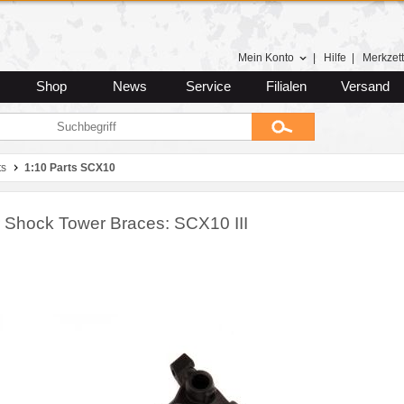
Mein Konto
|
Hilfe
|
Merkzett
Shop
News
Service
Filialen
Versand
ts
1:10 Parts SCX10
 Shock Tower Braces: SCX10 III