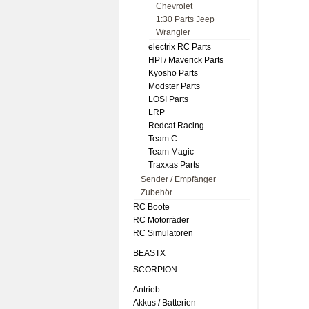
Chevrolet
1:30 Parts Jeep
Wrangler
electrix RC Parts
HPI / Maverick Parts
Kyosho Parts
Modster Parts
LOSI Parts
LRP
Redcat Racing
Team C
Team Magic
Traxxas Parts
Sender / Empfänger
Zubehör
RC Boote
RC Motorräder
RC Simulatoren
BEASTX
SCORPION
Antrieb
Akkus / Batterien