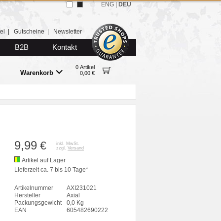
ENG
|
DEU
el
|
Gutscheine
|
Newsletter
B2B
Kontakt
0 Artikel
Warenkorb
0,00 €
9,99
€
inkl. MwSt.
zzgl.
Versand
Artikel auf Lager
Lieferzeit ca. 7 bis 10 Tage*
Artikelnummer
AXI231021
Hersteller
Axial
Packungsgewicht
0,0 Kg
EAN
605482690222