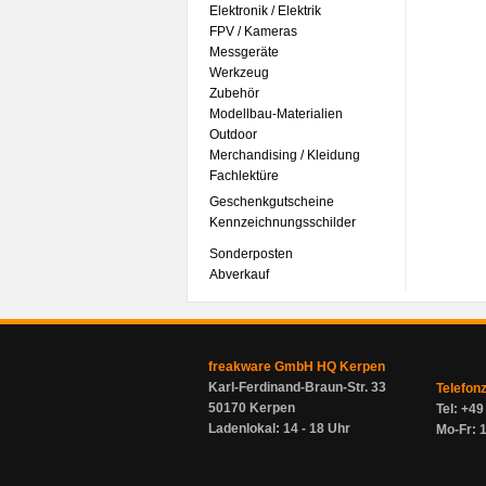
Elektronik / Elektrik
FPV / Kameras
Messgeräte
Werkzeug
Zubehör
Modellbau-Materialien
Outdoor
Merchandising / Kleidung
Fachlektüre
Geschenkgutscheine
Kennzeichnungsschilder
Sonderposten
Abverkauf
freakware GmbH HQ Kerpen
Karl-Ferdinand-Braun-Str. 33
Telefon
50170 Kerpen
Tel: +4
Ladenlokal: 14 - 18 Uhr
Mo-Fr: 1