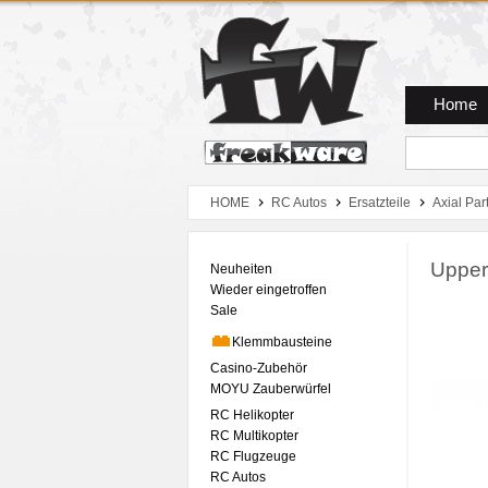
Zum Hauptmenue
Zum Seiteninhalt
Zum Warenkob
Home
HOME
RC Autos
Ersatzteile
Axial Par
Upper
Neuheiten
Wieder eingetroffen
Sale
Klemmbausteine
Casino-Zubehör
MOYU Zauberwürfel
RC Helikopter
RC Multikopter
RC Flugzeuge
RC Autos