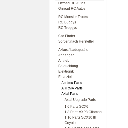
Offroad RC Autos
Onroad RC Autos
RC Monster Trucks
RC Buggys
RC Truggys
Car-Finder
Sortiert nach Hersteller
Akkus / Ladegeräte
Anhänger
Antrieb
Beleuchtung
Elektronik
Ersatzteile
Absima Parts
ARRMA Parts
Axial Parts
Axial Upgrade Parts
1:6 Parts SCX6
1:8 Parts AXP8 Gilamon
1:10 Parts SCX10 III
Coyote