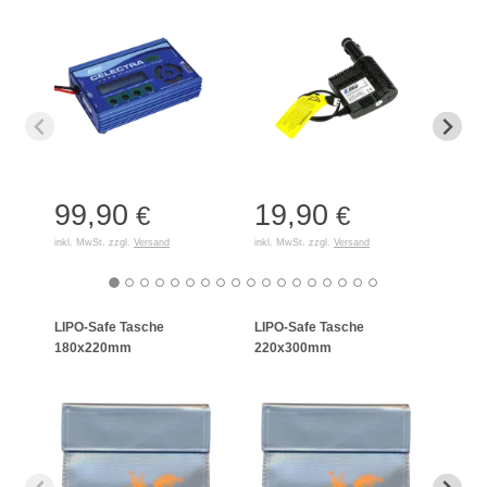
99,90
19,90
15
€
€
inkl. MwSt. zzgl.
Versand
inkl. MwSt. zzgl.
Versand
inkl. 
LIPO-Safe Tasche
LIPO-Safe Tasche
LIPO
180x220mm
220x300mm
125