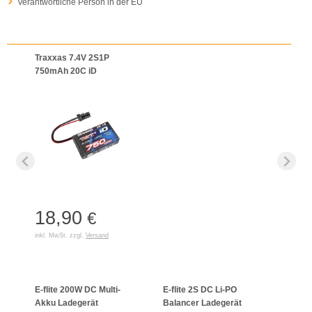
Verantwortliche Person in der EU
Traxxas 7.4V 2S1P
750mAh 20C iD
18,90
€
inkl. MwSt. zzgl.
Versand
E-flite 200W DC Multi-
E-flite 2S DC Li-PO
Schne
Akku Ladegerät
Balancer Ladegerät
LiPo/