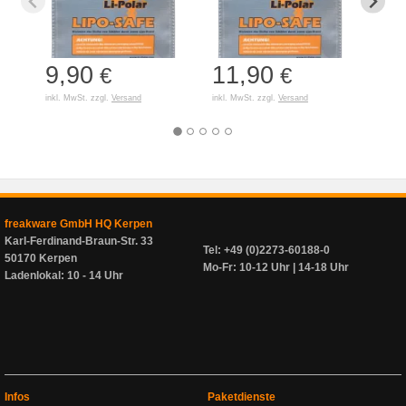
9,90
11,90
7,
€
€
inkl. MwSt. zzgl.
Versand
inkl. MwSt. zzgl.
Versand
inkl. 
freakware GmbH HQ Kerpen
Karl-Ferdinand-Braun-Str. 33
Tel: +49 (0)2273-60188-0
50170 Kerpen
Mo-Fr: 10-12 Uhr | 14-18 Uhr
Ladenlokal: 10 - 14 Uhr
Infos
Paketdienste