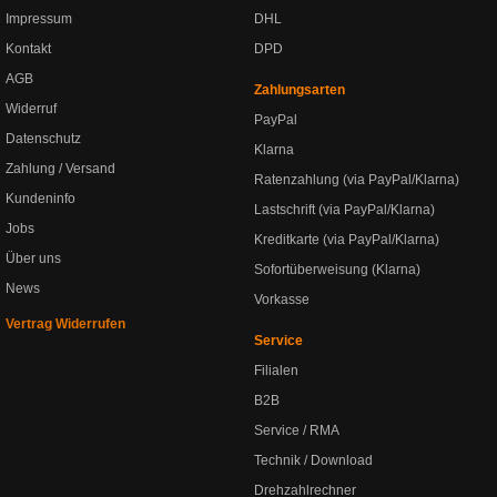
Impressum
DHL
Kontakt
DPD
AGB
Zahlungsarten
Widerruf
PayPal
Datenschutz
Klarna
Zahlung / Versand
Ratenzahlung (via PayPal/Klarna)
Kundeninfo
Lastschrift (via PayPal/Klarna)
Jobs
Kreditkarte (via PayPal/Klarna)
Über uns
Sofortüberweisung (Klarna)
News
Vorkasse
Vertrag Widerrufen
Service
Filialen
B2B
Service / RMA
Technik / Download
Drehzahlrechner