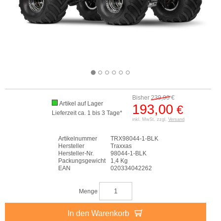
Bisher
239,90
€
Artikel auf Lager
193,00
€
Lieferzeit ca. 1 bis 3 Tage*
inkl. MwSt. zzgl.
Versand
Artikelnummer
TRX98044-1-BLK
Hersteller
Traxxas
Hersteller-Nr.
98044-1-BLK
Packungsgewicht
1,4 Kg
EAN
020334042262
Menge
In den Warenkorb