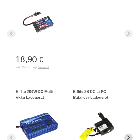
18,90
€
inkl. MwSt. zzgl.
Versand
E-flite 200W DC Multi-
E-flite 2S DC Li-PO
Schne
Akku Ladegerät
Balancer Ladegerät
LiPo/