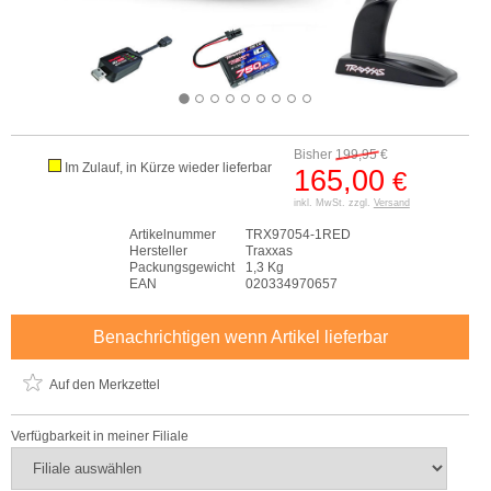
Bisher
199,95
€
Im Zulauf, in Kürze wieder lieferbar
165,00
€
inkl. MwSt. zzgl.
Versand
Artikelnummer
TRX97054-1RED
Hersteller
Traxxas
Packungsgewicht
1,3 Kg
EAN
020334970657
Benachrichtigen wenn Artikel lieferbar
Auf den Merkzettel
Verfügbarkeit in meiner Filiale