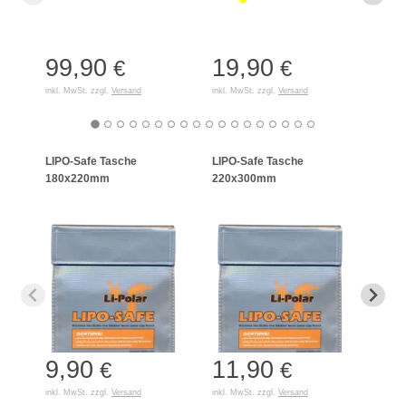
99,90
19,90
15
€
€
inkl. MwSt. zzgl.
Versand
inkl. MwSt. zzgl.
Versand
inkl. 
LIPO-Safe Tasche
LIPO-Safe Tasche
LIPO
180x220mm
220x300mm
125
9,90
11,90
7,
€
€
inkl. MwSt. zzgl.
Versand
inkl. MwSt. zzgl.
Versand
inkl. 