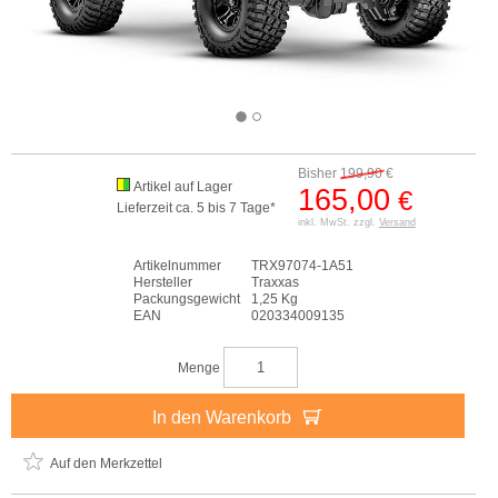
Bisher
199,90
€
Artikel auf Lager
165,00
€
Lieferzeit ca. 5 bis 7 Tage*
inkl. MwSt. zzgl.
Versand
Artikelnummer
TRX97074-1A51
Hersteller
Traxxas
Packungsgewicht
1,25 Kg
EAN
020334009135
Menge
In den Warenkorb
Auf den Merkzettel