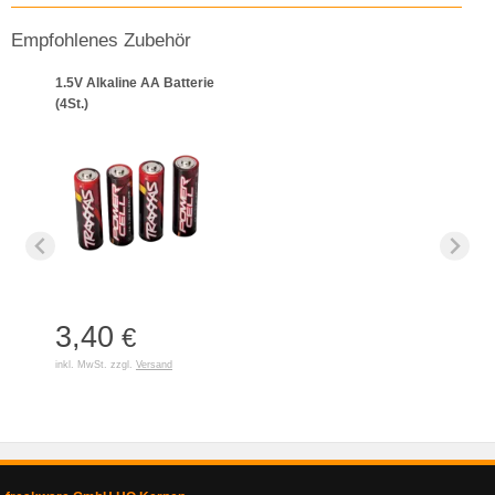
Empfohlenes Zubehör
1.5V Alkaline AA Batterie
(4St.)
3,40
€
inkl. MwSt. zzgl.
Versand