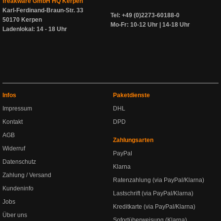
freakware GmbH HQ Kerpen
Karl-Ferdinand-Braun-Str. 33
Tel: +49 (0)2273-60188-0
50170 Kerpen
Mo-Fr: 10-12 Uhr | 14-18 Uhr
Ladenlokal: 14 - 18 Uhr
Infos
Paketdienste
Impressum
DHL
Kontakt
DPD
AGB
Zahlungsarten
Widerruf
PayPal
Datenschutz
Klarna
Zahlung / Versand
Ratenzahlung (via PayPal/Klarna)
Kundeninfo
Lastschrift (via PayPal/Klarna)
Jobs
Kreditkarte (via PayPal/Klarna)
Über uns
Sofortüberweisung (Klarna)