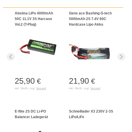
Absima LiPo 4000mAh
Gens ace Bashing G-tech
50C 11.1V 3S Harcase
5000mAh 2S 7.4V 60C
Vol.2 (T-Plug)
Hardcase Lipo Akku
25,90
21,90
€
€
inkl. MwSt. zzgl.
Versand
inkl. MwSt. zzgl.
Versand
E-flite 2S DC Li-PO
Schnelllader X3 230V 2-3S
Celec
Balancer Ladegerät
LiPo/LiFe
Lade