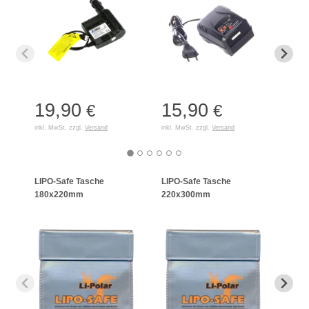
19,90
15,90
35
€
€
inkl. MwSt. zzgl.
Versand
inkl. MwSt. zzgl.
Versand
inkl. 
LIPO-Safe Tasche
LIPO-Safe Tasche
LIPO
180x220mm
220x300mm
125