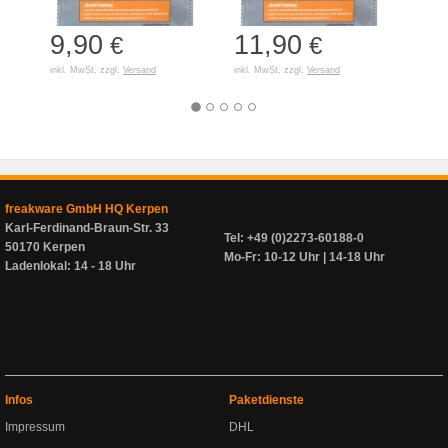
9,90
11,90
7,
€
€
inkl. MwSt. zzgl.
Versand
inkl. MwSt. zzgl.
Versand
inkl. 
freakware GmbH HQ Kerpen
Karl-Ferdinand-Braun-Str. 33
Tel: +49 (0)2273-60188-0
50170 Kerpen
Mo-Fr: 10-12 Uhr | 14-18 Uhr
Ladenlokal: 14 - 18 Uhr
Infos
Paketdienste
Impressum
DHL