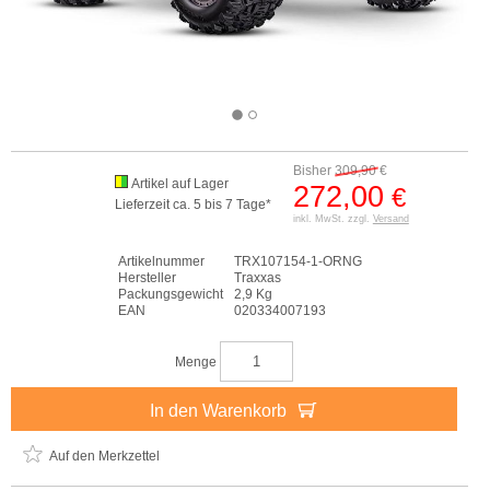
Bisher
309,90
€
Artikel auf Lager
272,00
€
Lieferzeit ca. 5 bis 7 Tage*
inkl. MwSt. zzgl.
Versand
Artikelnummer
TRX107154-1-ORNG
Hersteller
Traxxas
Packungsgewicht
2,9 Kg
EAN
020334007193
Menge
In den Warenkorb
Auf den Merkzettel