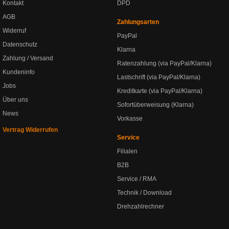
Kontakt
DPD
AGB
Zahlungsarten
Widerruf
PayPal
Datenschutz
Klarna
Zahlung / Versand
Ratenzahlung (via PayPal/Klarna)
Kundeninfo
Lastschrift (via PayPal/Klarna)
Jobs
Kreditkarte (via PayPal/Klarna)
Über uns
Sofortüberweisung (Klarna)
News
Vorkasse
Vertrag Widerrufen
Service
Filialen
B2B
Service / RMA
Technik / Download
Drehzahlrechner