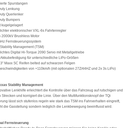
tierte Spurstangen
Duty Lenkung
uty Querlenker
Duty Bumpers
t kugelgelagert
ichter elektronischer VXL-6s Fahrtenregler
n 2000kV Brushless Motor
4GHz Fernsteuerungssystem
 Stability Management (TSM)
ichtes Digital Hi-Torque 2090 Servo mit Metallgetriebe
e Akkubefestigung für unterschiedliche LiPo-Größen
.3" Maxx SC Reifen belted auf schwarzen Felgen
geschwindigkeiten von +110km/h (mit optionalen 27Z/44HZ und 2x 3s LiPo)
xxas Stability Management
ovative Lenkhilfe erleichtert die Kontrolle über das Fahrzeug auf rutschigen und
Strecken und korrigiert die Linie. Über den Multifunktionsknopf der TQi
rung lässt sich stufenlos regeln wie stark das TSM ins Fahrverhalten eingreift,
ht die Gasstellung sondern lediglich die Lenkbewegung beeinflusst wird.
nal Fernsteuerung