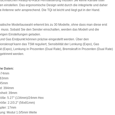
ortschrittlichen Ready-to-Race Fernsteuerung müssen Sie keine Kanäle oder
n einstellen. Das ergonomische Design wirkt durch die integrierte und daher
e Antenne sehr ansprechend. Die TQi ist leicht und liegt gut in der Hand.
atische Modellauswahl erkennt bis zu 30 Modelle, ohne dass man diese erst
 muss. Sobald Sie den Sender einschalten, werden das Modell und die
igen Einstellungen geladen.
nd Gas Endpunkt können präzise eingestellt werden. Über den
tionsknopf kann das TSM reguliert, Sensibilität der Lenkung (Expo), Gas
tät (Expo), Lenkung in Prozenten (Dual Rate), Bremskraft in Prozenten (Dual Rate)
getrimmt werden.
he Daten:
 674mm
 363mm
245mm
nd: 394mm
eiheit: 39mm
größe: 5.27" (134mm)/24mm Hex
röße: 2.2/3.2" (56x81mm)
apter: 17mm
nung: Modul 1.0/5mm Welle