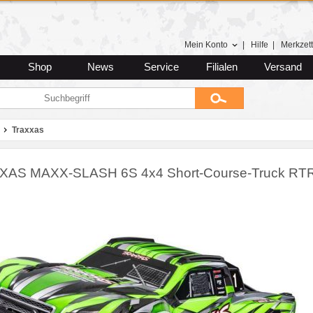
Mein Konto
|
Hilfe
|
Merkzett
Shop
News
Service
Filialen
Versand
Traxxas
AS MAXX-SLASH 6S 4x4 Short-Course-Truck RTR 