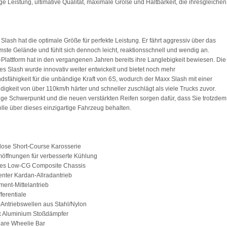
ige Leistung, ultimative Qualität, maximale Größe und Haltbarkeit, die ihresgleichen
Slash hat die optimale Größe für perfekte Leistung. Er fährt aggressiv über das
te Gelände und fühlt sich dennoch leicht, reaktionsschnell und wendig an.
Plattform hat in den vergangenen Jahren bereits ihre Langlebigkeit bewiesen. Die
es Slash wurde innovativ weiter entwickelt und bietet noch mehr
dsfähigkeit für die unbändige Kraft von 6S, wodurch der Maxx Slash mit einer
igkeit von über 110km/h härter und schneller zuschlägt als viele Trucks zuvor.
ige Schwerpunkt und die neuen verstärkten Reifen sorgen dafür, dass Sie trotzdem
olle über dieses einzigartige Fahrzeug behalten.
nlose Short-Course Karosserie
omöffnungen für verbesserte Kühlung
res Low-CG Composite Chassis
nter Kardan-Allradantrieb
ent-Mittelantrieb
fferentiale
-Antriebswellen aus Stahl/Nylon
x Aluminium Stoßdämpfer
lbare Wheelie Bar