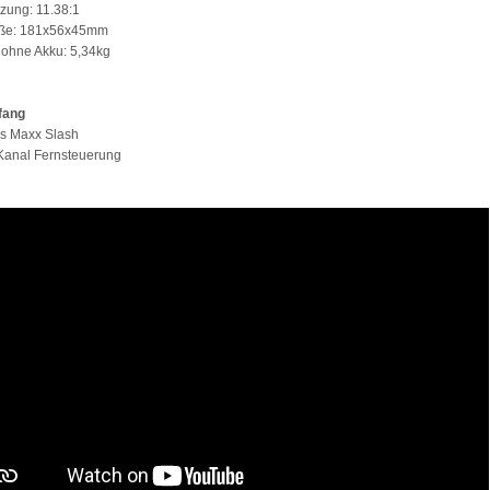
tzung: 11.38:1
öße: 181x56x45mm
 ohne Akku: 5,34kg
fang
as Maxx Slash
Kanal Fernsteuerung