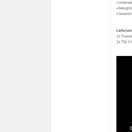
• Unterse
• Akkugr
• Gewicht
Lieferum
1x Traxx
1x TQi 2-