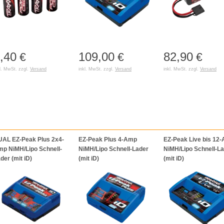
,40
109,00
82,90
€
€
€
l. MwSt. zzgl.
Versand
inkl. MwSt. zzgl.
Versand
inkl. MwSt. zzgl.
Versand
AL EZ-Peak Plus 2x4-
EZ-Peak Plus 4-Amp
EZ-Peak Live bis 12
p NiMH/Lipo Schnell-
NiMH/Lipo Schnell-Lader
NiMH/Lipo Schnell-L
der (mit iD)
(mit iD)
(mit iD)