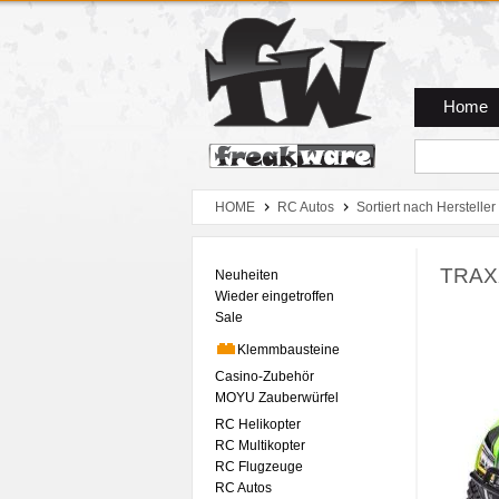
Zum Hauptmenue
Zum Seiteninhalt
Zum Warenkob
Home
HOME
RC Autos
Sortiert nach Hersteller
TRAXX
Neuheiten
Wieder eingetroffen
Sale
Klemmbausteine
Casino-Zubehör
MOYU Zauberwürfel
RC Helikopter
RC Multikopter
RC Flugzeuge
RC Autos