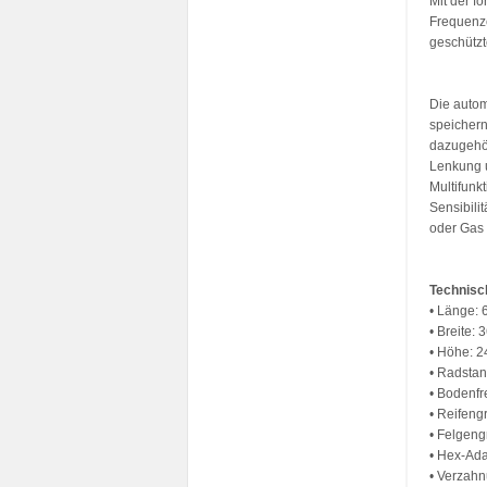
Mit der f
Frequenze
geschützt
Die autom
speichern
dazugehör
Lenkung u
Multifunk
Sensibili
oder Gas 
Technisc
• Länge:
• Breite:
• Höhe: 
• Radsta
• Bodenfr
• Reifen
• Felgeng
• Hex-Ad
• Verzah