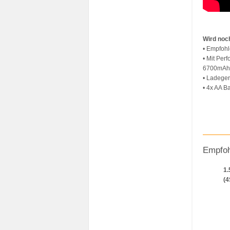
Wird noch
• Empfohl
• Mit Per
6700mAh 
• Ladeger
• 4x AA B
Empfoh
1.
(4