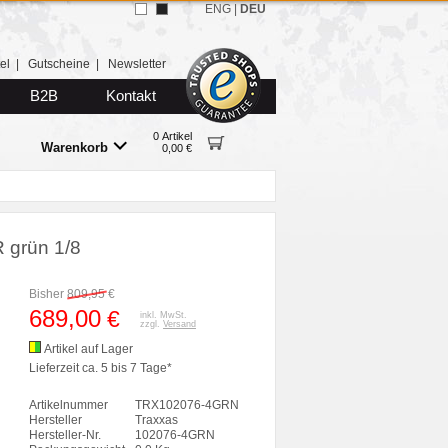
ENG
|
DEU
el
|
Gutscheine
|
Newsletter
B2B
Kontakt
0 Artikel
Warenkorb
0,00 €
grün 1/8
Bisher
809,95
€
689,00
€
inkl. MwSt.
zzgl.
Versand
Artikel auf Lager
Lieferzeit ca. 5 bis 7 Tage*
Artikelnummer
TRX102076-4GRN
Hersteller
Traxxas
Hersteller-Nr.
102076-4GRN