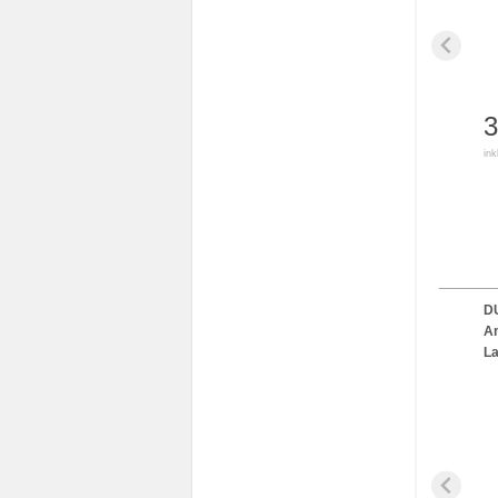
3
ink
DU
Am
La