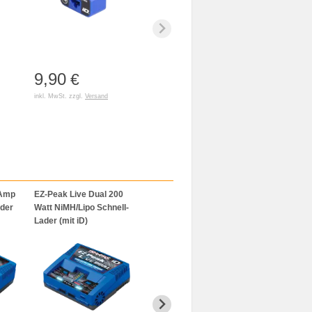
9,90
€
inkl. MwSt. zzgl.
Versand
-Amp
EZ-Peak Live Dual 200
EZ-Peak Plus 4s Schnell-
ader
Watt NiMH/Lipo Schnell-
Lader, 75W, 8A, 2-4s (mit
Lader (mit iD)
iD)