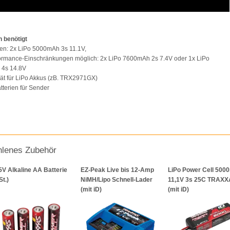
 benötigt
en: 2x LiPo 5000mAh 3s 11.1V,
formance-Einschränkungen möglich: 2x LiPo 7600mAh 2s 7.4V oder 1x LiPo
4s 14.8V
ät für LiPo Akkus (zB. TRX2971GX)
atterien für Sender
lenes Zubehör
5V Alkaline AA Batterie
EZ-Peak Live bis 12-Amp
LiPo Power Cell 50
St.)
NiMH/Lipo Schnell-Lader
11,1V 3s 25C TRAX
(mit iD)
(mit iD)