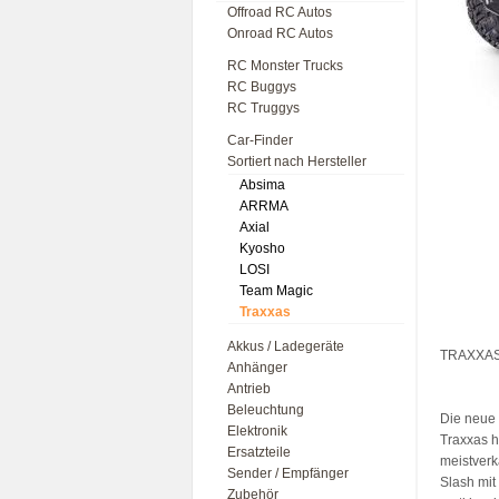
Offroad RC Autos
Onroad RC Autos
RC Monster Trucks
RC Buggys
RC Truggys
Car-Finder
Sortiert nach Hersteller
Absima
ARRMA
Axial
Kyosho
LOSI
Team Magic
Traxxas
Akkus / Ladegeräte
TRAXXAS 
Anhänger
Antrieb
Beleuchtung
Die neue
Elektronik
Traxxas h
Ersatzteile
meistverk
Sender / Empfänger
Slash mit
Zubehör