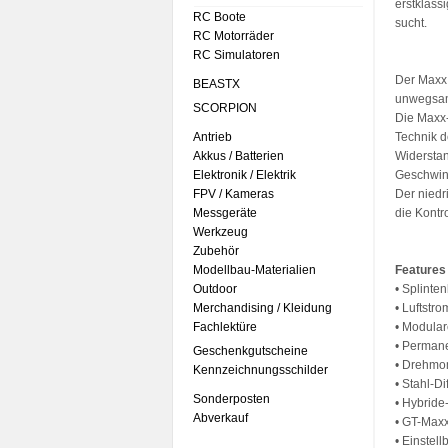
erstklass
RC Boote
sucht.
RC Motorräder
RC Simulatoren
Der Maxx 
BEASTX
unwegsams
SCORPION
Die Maxx-
Antrieb
Technik d
Akkus / Batterien
Widerstan
Elektronik / Elektrik
Geschwind
FPV / Kameras
Der niedr
Messgeräte
die Kontr
Werkzeug
Zubehör
Modellbau-Materialien
Features
Outdoor
• Splinte
Merchandising / Kleidung
• Luftstr
Fachlektüre
• Modula
• Permane
Geschenkgutscheine
• Drehmom
Kennzeichnungsschilder
• Stahl-Di
Sonderposten
• Hybride
Abverkauf
• GT-Max
• Einstel