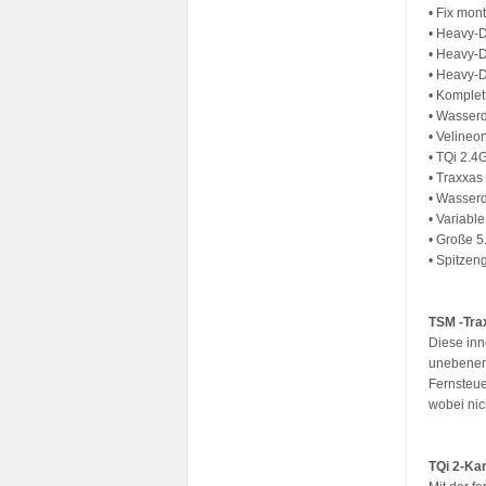
• Fix mon
• Heavy-
• Heavy-D
• Heavy-
• Komplet
• Wasserd
• Velineo
• TQi 2.
• Traxxas
• Wasserd
• Variabl
• Große 5
• Spitzen
TSM -Tra
Diese inn
unebenen 
Fernsteue
wobei nic
TQi 2-Ka