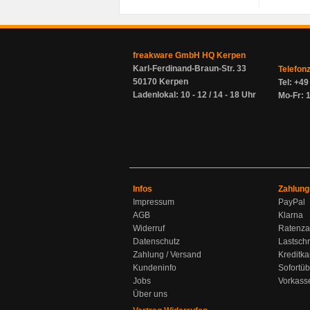
freakware GmbH HQ Kerpen
Karl-Ferdinand-Braun-Str. 33
Telefon
50170 Kerpen
Tel: +4
Ladenlokal: 10 - 12 / 14 - 18 Uhr
Mo-Fr: 1
Infos
Zahlung
Impressum
PayPal
AGB
Klarna
Widerruf
Ratenza
Datenschutz
Lastschr
Zahlung / Versand
Kreditka
Kundeninfo
Sofortü
Jobs
Vorkass
Über uns