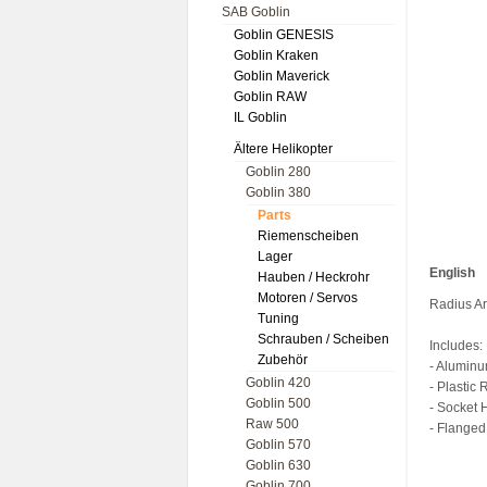
SAB Goblin
Goblin GENESIS
Goblin Kraken
Goblin Maverick
Goblin RAW
IL Goblin
Ältere Helikopter
Goblin 280
Goblin 380
Parts
Riemenscheiben
Lager
English
Hauben / Heckrohr
Motoren / Servos
Radius Ar
Tuning
Schrauben / Scheiben
Includes:
Zubehör
- Alumin
Goblin 420
- Plastic
Goblin 500
- Socket 
Raw 500
- Flanged
Goblin 570
Goblin 630
Goblin 700