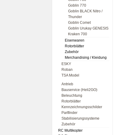
Goblin 770
Goblin BLACK Nitro /
Thunder
Goblin Comet
Goblin Urukay GENESIS
Kraken 700
Eisenwaren
Rotorblätter
Zubehör
Merchandising / Kleidung
ESKY
Roban
TSA Model
Antrieb
Bauservice (Heli2GO)
Beleuchtung
Rotorblätter
Kennzeichnungsschilder
Partfinder
Stabilisierungssysteme
Zubehör
RC Multikopter