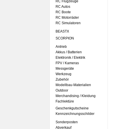
RC Flugzeuge
RC Autos
RC Boote
RC Motorräder
RC Simulatoren
BEASTX
SCORPION
Antrieb
Akkus / Batterien
Elektronik / Elektrik
FPV / Kameras
Messgeräte
Werkzeug
Zubehör
Modellbau-Materialien
Outdoor
Merchandising / Kleidung
Fachlektüre
Geschenkgutscheine
Kennzeichnungsschilder
Sonderposten
Abverkauf