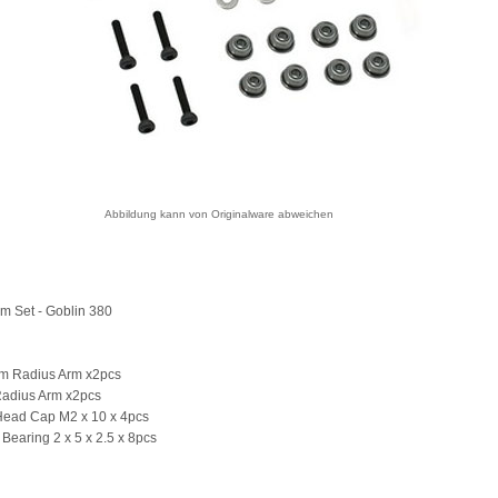
Abbildung kann von Originalware abweichen
m Set - Goblin 380
um Radius Arm x2pcs
 Radius Arm x2pcs
Head Cap M2 x 10 x 4pcs
 Bearing 2 x 5 x 2.5 x 8pcs