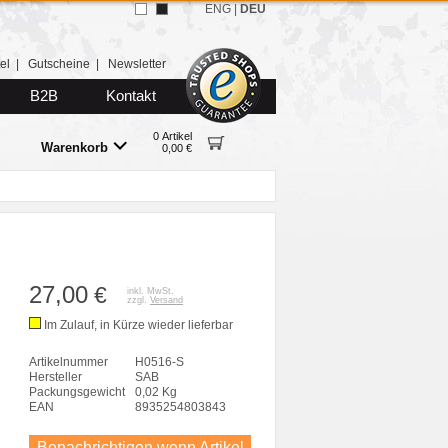
ENG
|
DEU
el
|
Gutscheine
|
Newsletter
B2B
Kontakt
0 Artikel
Warenkorb
0,00 €
27,00
€
inkl. MwSt.
zzgl.
Versand
Im Zulauf, in Kürze wieder lieferbar
Artikelnummer
H0516-S
Hersteller
SAB
Packungsgewicht
0,02 Kg
EAN
8935254803843
Benachrichtigen wenn Artikel