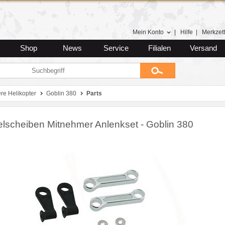
Mein Konto
|
Hilfe
|
Merkzett
Shop
News
Service
Filialen
Versand
ere Helikopter
Goblin 380
Parts
lscheiben Mitnehmer Anlenkset - Goblin 380