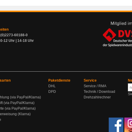
zeiten
9 (0)2273-60188-0
0-12 Uhr | 14-18 Uhr
sarten
Paketdienste
Service
Ne
DHL
Service / RMA
DPD
Technik / Download
Si
hlung (via PayPal/Klarna)
Drehzahlrechner
ift (via PayPal/Klarna)
rte (via PayPal/Klarna)
berweisung (Klarna)
e