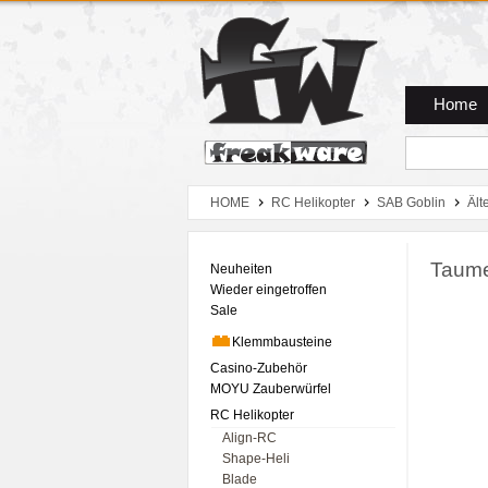
Zum Hauptmenue
Zum Seiteninhalt
Zum Warenkob
Home
HOME
RC Helikopter
SAB Goblin
Ält
Taume
Neuheiten
Wieder eingetroffen
Sale
Klemmbausteine
Casino-Zubehör
MOYU Zauberwürfel
RC Helikopter
Align-RC
Shape-Heli
Blade