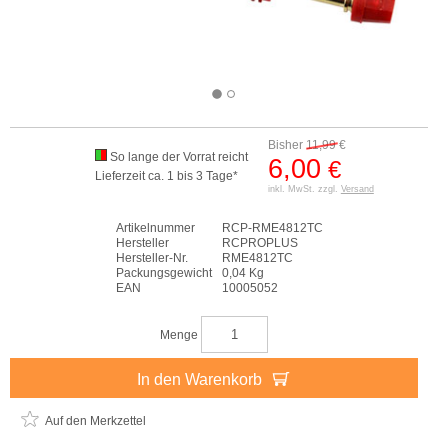
Bisher
11,99
€
So lange der Vorrat reicht
6,00
€
Lieferzeit ca. 1 bis 3 Tage*
inkl. MwSt. zzgl.
Versand
Artikelnummer
RCP-RME4812TC
Hersteller
RCPROPLUS
Hersteller-Nr.
RME4812TC
Packungsgewicht
0,04 Kg
EAN
10005052
Menge
In den Warenkorb
Auf den Merkzettel