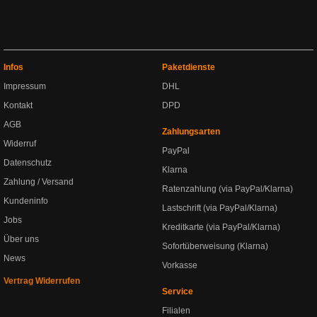
Infos
Paketdienste
Impressum
DHL
Kontakt
DPD
AGB
Zahlungsarten
Widerruf
PayPal
Datenschutz
Klarna
Zahlung / Versand
Ratenzahlung (via PayPal/Klarna)
Kundeninfo
Lastschrift (via PayPal/Klarna)
Jobs
Kreditkarte (via PayPal/Klarna)
Über uns
Sofortüberweisung (Klarna)
News
Vorkasse
Vertrag Widerrufen
Service
Filialen