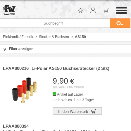
Elektronik / Elektrik
Stecker & Buchsen
AS150
Filter anzeigen
>
Sortierung
Hersteller
LPAA800216
Li-Polar AS150 Buchse/Stecker (2 Stk)
-
Preis
9,90
€
inkl. MwSt. zzgl.
Versand
Artikel auf Lager
Lieferzeit ca. 1 bis 3 Tage*
In den Warenkorb
LPAA800394
-