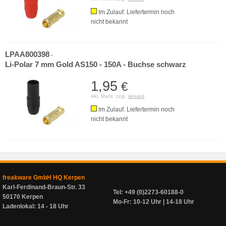
Im Zulauf. Liefertermin noch
nicht bekannt
LPAA800398
-
Li-Polar 7 mm Gold AS150 - 150A - Buchse schwarz
1,95
€
inkl. MwSt. zzgl.
Versand
Im Zulauf. Liefertermin noch
nicht bekannt
freakware GmbH HQ Kerpen
Karl-Ferdinand-Braun-Str. 33
Tel: +49 (0)2273-60188-0
50170 Kerpen
Mo-Fr: 10-12 Uhr | 14-18 Uhr
Ladenlokal: 14 - 18 Uhr