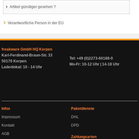
Artikel günstiger gesehen ?
Verantwortliche Person in der EU
freakware GmbH HQ Kerpen
Karl-Ferdinand-Braun-Str. 33
Tel: +49 (0)2273-60188-0
50170 Kerpen
Mo-Fr: 10-12 Uhr | 14-18 Uhr
Ladenlokal: 10 - 14 Uhr
Infos
Paketdienste
Impressum
DHL
Kontakt
DPD
AGB
Zahlungsarten