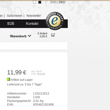
ENG
|
DEU
el
|
Gutscheine
|
Newsletter
B2B
Kontakt
0 Artikel
Warenkorb
0,00 €
11,99
€
inkl. MwSt.
zzgl.
Versand
Artikel auf Lager
Lieferzeit ca. 5 bis 7 Tage*
Artikelnummer
LOS213012
Hersteller
LOSI
Packungsgewicht
0,01 Kg
EAN
605482181898