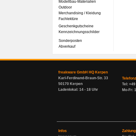
Modellbau-Materialien
Outdoor
Merchandising / Kleidung
Fachlektüre
Geschenkgutscheine
Kennzeichnungsschilder
Sonderposten
Abverkauf
freakware GmbH HQ Kerpen
Karl-Ferdinand-Braun-Str. 33
Telefon
50170 Kerpen
Tel: +4
Ladenlokal: 14 - 18 Uhr
Mo-Fr: 1
Infos
Zahlung