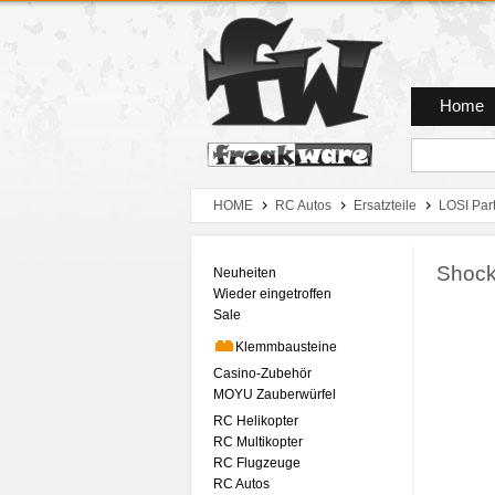
Zum Hauptmenue
Zum Seiteninhalt
Zum Warenkob
Home
HOME
RC Autos
Ersatzteile
LOSI Par
Shock 
Neuheiten
Wieder eingetroffen
Sale
Klemmbausteine
Casino-Zubehör
MOYU Zauberwürfel
RC Helikopter
RC Multikopter
RC Flugzeuge
RC Autos