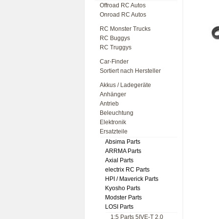
Offroad RC Autos
Onroad RC Autos
RC Monster Trucks
RC Buggys
RC Truggys
Car-Finder
Sortiert nach Hersteller
Akkus / Ladegeräte
Anhänger
Antrieb
Beleuchtung
Elektronik
Ersatzteile
Absima Parts
ARRMA Parts
Axial Parts
electrix RC Parts
HPI / Maverick Parts
Kyosho Parts
Modster Parts
LOSI Parts
1:5 Parts 5IVE-T 2.0