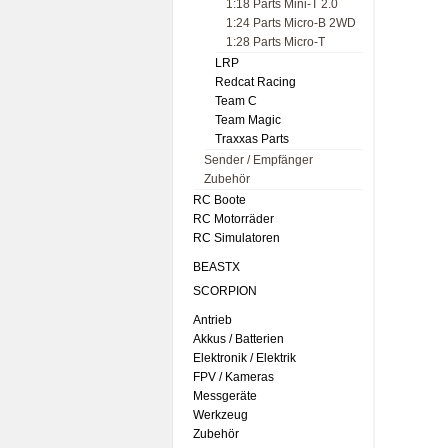
1:18 Parts Mini-T 2.0
1:24 Parts Micro-B 2WD
1:28 Parts Micro-T
LRP
Redcat Racing
Team C
Team Magic
Traxxas Parts
Sender / Empfänger
Zubehör
RC Boote
RC Motorräder
RC Simulatoren
BEASTX
SCORPION
Antrieb
Akkus / Batterien
Elektronik / Elektrik
FPV / Kameras
Messgeräte
Werkzeug
Zubehör