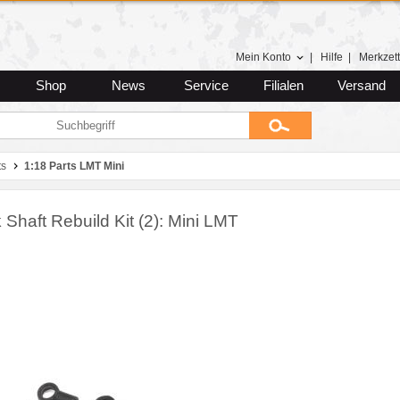
Mein Konto
|
Hilfe
|
Merkzett
Shop
News
Service
Filialen
Versand
ts
1:18 Parts LMT Mini
Shaft Rebuild Kit (2): Mini LMT