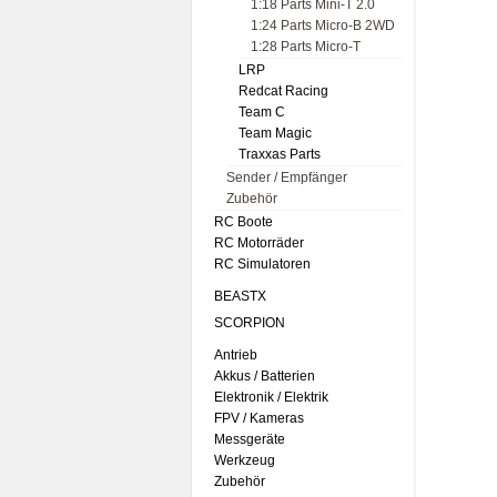
1:18 Parts Mini-T 2.0
1:24 Parts Micro-B 2WD
1:28 Parts Micro-T
LRP
Redcat Racing
Team C
Team Magic
Traxxas Parts
Sender / Empfänger
Zubehör
RC Boote
RC Motorräder
RC Simulatoren
BEASTX
SCORPION
Antrieb
Akkus / Batterien
Elektronik / Elektrik
FPV / Kameras
Messgeräte
Werkzeug
Zubehör