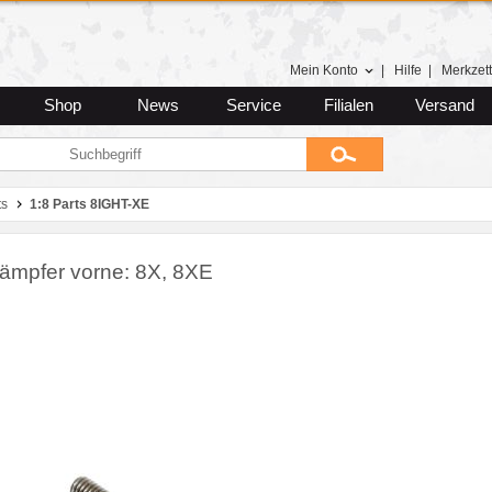
Mein Konto
|
Hilfe
|
Merkzett
Shop
News
Service
Filialen
Versand
ts
1:8 Parts 8IGHT-XE
ämpfer vorne: 8X, 8XE