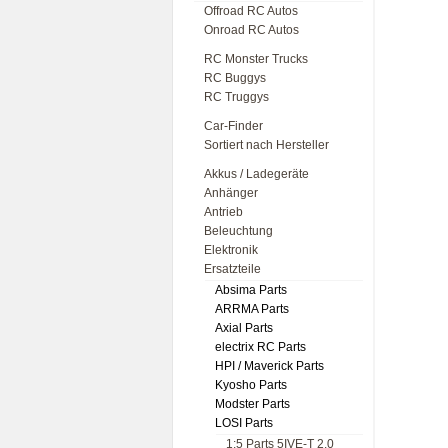
Offroad RC Autos
Onroad RC Autos
RC Monster Trucks
RC Buggys
RC Truggys
Car-Finder
Sortiert nach Hersteller
Akkus / Ladegeräte
Anhänger
Antrieb
Beleuchtung
Elektronik
Ersatzteile
Absima Parts
ARRMA Parts
Axial Parts
electrix RC Parts
HPI / Maverick Parts
Kyosho Parts
Modster Parts
LOSI Parts
1:5 Parts 5IVE-T 2.0