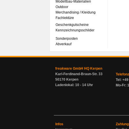
Modellbau-Materialien
Outdoor
Merchandising / Kleidung
Fachlektüre
Geschenkgutscheine
Kennzeichnungsschilder
Sonderposten
Abverkauf
freakware GmbH HQ Kerpen
Karl-Ferdinand-Braun-Str. 33
Telefon
50170 Kerpen
Tel: +4
Ladenlokal: 10 - 14 Uhr
Mo-Fr: 1
Infos
Zahlung