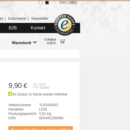
ENG
|
DEU
el
|
Gutscheine
|
Newsletter
B2B
Kontakt
0 Artikel
Warenkorb
0,00 €
9,90
€
inkl. MwSt.
zzgl.
Versand
Im Zulauf, in Kürze wieder lieferbar
Artikelnummer
TLR243043
Hersteller
LOSI
Packungsgewicht
0,01 Kg
EAN
605482206966
Benachrichtigen wenn Artikel