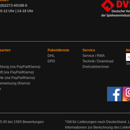
zeiten
9 (0)2273-60188-0
0-12 Uhr | 14-18 Uhr
sarten
Paketdienste
Service
Ne
DHL
Service / RMA
DPD
Technik / Download
Si
hlung (via PayPal/Klarna)
Drehzahlrechner
ift (via PayPal/Klarna)
rte (via PayPal/Klarna)
berweisung (Klarna)
e
5.00
bei
1565
Bewertungen
*Gilt für Lieferungen nach Deutschland. 
Informationen zur Berechnung des Liefer