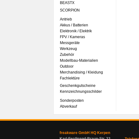
BEASTX
SCORPION
Antrieb
Akkus / Batterien
Elektronik / Elektrik
FPV / Kameras
Messgeräte
Werkzeug
Zubehör
Modellbau-Materialien
Outdoor
Merchandising / Kleidung
Fachlektüre
Geschenkgutscheine
Kennzeichnungsschilder
Sonderposten
Abverkauf
freakware GmbH HQ Kerpen
Karl-Ferdinand-Braun-Str. 33