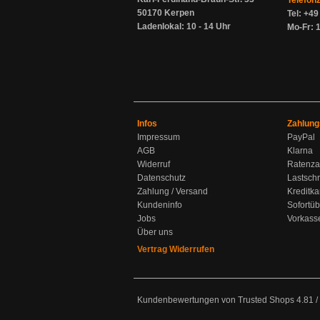
Telefon
50170 Kerpen
Tel: +4
Ladenlokal: 10 - 14 Uhr
Mo-Fr: 1
Infos
Zahlung
Impressum
PayPal
AGB
Klarna
Widerruf
Ratenza
Datenschutz
Lastschr
Zahlung / Versand
Kreditka
Kundeninfo
Sofortü
Jobs
Vorkass
Über uns
Vertrag Widerrufen
Kundenbewertungen von Trusted Shops
4.81
/