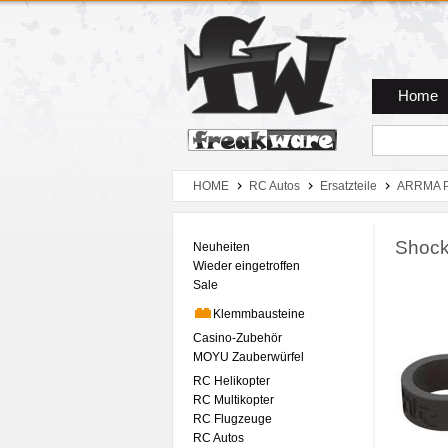
Zum Hauptmenue
Zum Seiteninhalt
Zum Warenkob
Home
HOME
RC Autos
Ersatzteile
ARRMA P
Shock
Neuheiten
Wieder eingetroffen
Sale
Klemmbausteine
Casino-Zubehör
MOYU Zauberwürfel
RC Helikopter
RC Multikopter
RC Flugzeuge
RC Autos