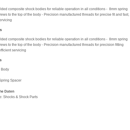
ded composite shock bodies for reliable operation in all conditions - 8mm spring
ews to the top of the body - Precision manufactured threads for precise fit and fast,
servicing
s
ded composite shock bodies for reliable operation in all conditions - 8mm spring
ews to the top of the body - Precision manufactured threads for precision fitting
efficient servicing
s
k Body
Spring Spacer
he Daten
pe: Shocks & Shock Parts