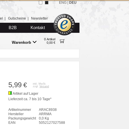
ENG
|
DEU
el
|
Gutscheine
|
Newsletter
B2B
Kontakt
0 Artikel
Warenkorb
0,00 €
5,99
€
inkl. MwSt.
zzgl.
Versand
Artikel auf Lager
Lieferzeit ca. 7 bis 10 Tage*
Artikelnummer
ARAC8938
Hersteller
ARRMA
Packungsgewicht
0,0 Kg
EAN
5052127027588