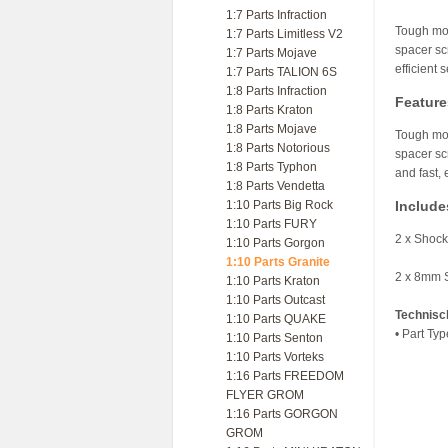
1:7 Parts Infraction
Tough mol
1:7 Parts Limitless V2
spacer scr
1:7 Parts Mojave
efficient 
1:7 Parts TALION 6S
1:8 Parts Infraction
Feature
1:8 Parts Kraton
1:8 Parts Mojave
Tough mol
1:8 Parts Notorious
spacer scr
1:8 Parts Typhon
and fast, 
1:8 Parts Vendetta
1:10 Parts Big Rock
Include
1:10 Parts FURY
2 x Shoc
1:10 Parts Gorgon
1:10 Parts Granite
2 x 8mm 
1:10 Parts Kraton
1:10 Parts Outcast
Technisc
1:10 Parts QUAKE
• Part Ty
1:10 Parts Senton
1:10 Parts Vorteks
1:16 Parts FREEDOM
FLYER GROM
1:16 Parts GORGON
GROM