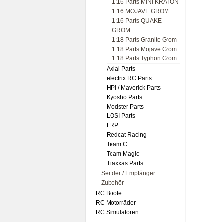
1:16 Parts MINI KRATON
1:16 MOJAVE GROM
1:16 Parts QUAKE
GROM
1:18 Parts Granite Grom
1:18 Parts Mojave Grom
1:18 Parts Typhon Grom
Axial Parts
electrix RC Parts
HPI / Maverick Parts
Kyosho Parts
Modster Parts
LOSI Parts
LRP
Redcat Racing
Team C
Team Magic
Traxxas Parts
Sender / Empfänger
Zubehör
RC Boote
RC Motorräder
RC Simulatoren