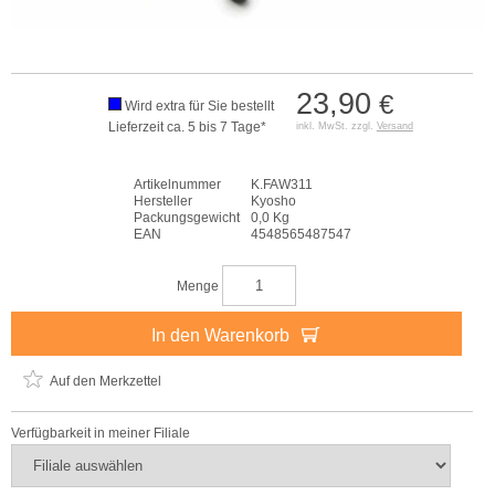
23,90
€
Wird extra für Sie bestellt
Lieferzeit ca. 5 bis 7 Tage*
inkl. MwSt. zzgl.
Versand
Artikelnummer
K.FAW311
Hersteller
Kyosho
Packungsgewicht
0,0 Kg
EAN
4548565487547
Menge
In den Warenkorb
Auf den Merkzettel
Verfügbarkeit in meiner Filiale