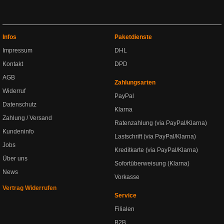
Infos
Paketdienste
Impressum
DHL
Kontakt
DPD
AGB
Zahlungsarten
Widerruf
PayPal
Datenschutz
Klarna
Zahlung / Versand
Ratenzahlung (via PayPal/Klarna)
Kundeninfo
Lastschrift (via PayPal/Klarna)
Jobs
Kreditkarte (via PayPal/Klarna)
Über uns
Sofortüberweisung (Klarna)
News
Vorkasse
Vertrag Widerrufen
Service
Filialen
B2B