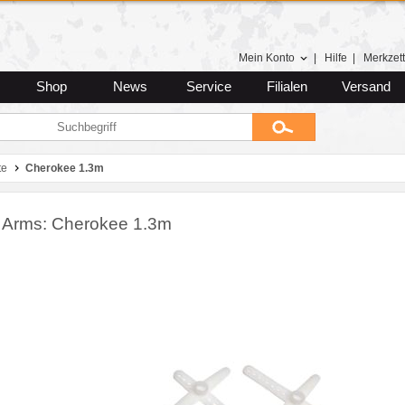
Mein Konto
|
Hilfe
|
Merkzett
Shop
News
Service
Filialen
Versand
te
Cherokee 1.3m
 Arms: Cherokee 1.3m