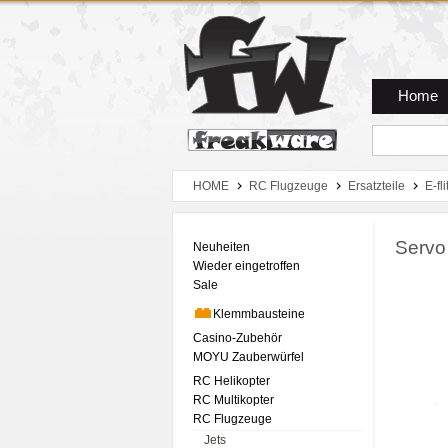
Zum Hauptmenue
Zum Seiteninhalt
Zum Warenkob
Home
HOME
RC Flugzeuge
Ersatzteile
E-fli
Servo
Neuheiten
Wieder eingetroffen
Sale
Klemmbausteine
Casino-Zubehör
MOYU Zauberwürfel
RC Helikopter
RC Multikopter
RC Flugzeuge
Jets