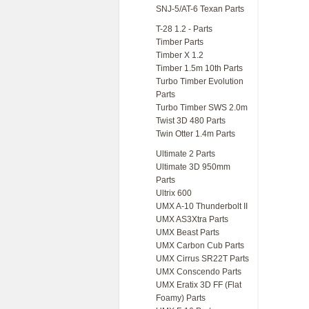
SNJ-5/AT-6 Texan Parts
T-28 1.2 - Parts
Timber Parts
Timber X 1.2
Timber 1.5m 10th Parts
Turbo Timber Evolution
Parts
Turbo Timber SWS 2.0m
Twist 3D 480 Parts
Twin Otter 1.4m Parts
Ultimate 2 Parts
Ultimate 3D 950mm
Parts
Ultrix 600
UMX A-10 Thunderbolt II
UMX AS3Xtra Parts
UMX Beast Parts
UMX Carbon Cub Parts
UMX Cirrus SR22T Parts
UMX Conscendo Parts
UMX Eratix 3D FF (Flat
Foamy) Parts