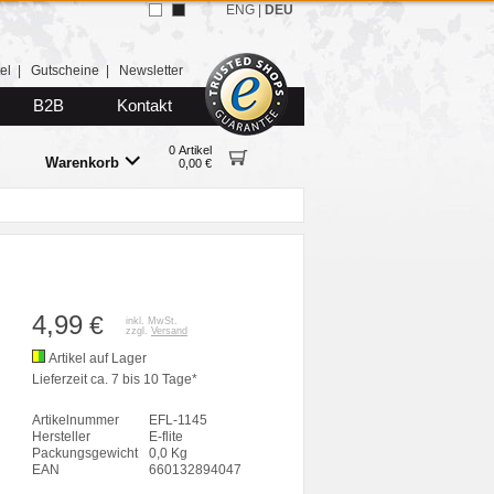
ENG
|
DEU
el
|
Gutscheine
|
Newsletter
B2B
Kontakt
0 Artikel
Warenkorb
0,00 €
4,99
€
inkl. MwSt.
zzgl.
Versand
Artikel auf Lager
Lieferzeit ca. 7 bis 10 Tage*
Artikelnummer
EFL-1145
Hersteller
E-flite
Packungsgewicht
0,0 Kg
EAN
660132894047