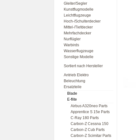
Gleiter/Segler
Kunstflugmodelle
Leichtflugzeuge
Hoch-/Schulterdecker
Mittel-/Tiefdecker
Mehrfachdecker
Nurflügler
Warbirds
Wasserflugzeuge
Sonstige Modelle
Sortiert nach Hersteller
Antrieb Elektro
Beleuchtung
Ersatzteile
Blade
E-flite
Airbus A320neo Parts
Apprentice S 15e Parts
C-Ray 180 Parts
Carbon-Z Cessna 150
Carbon-Z Cub Parts
Carbon-Z Scimitar Parts