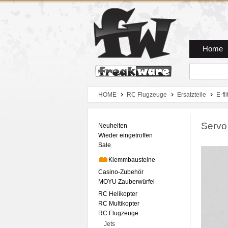
Zum Hauptmenue
Zum Seiteninhalt
Zum Warenkob
Home
HOME
RC Flugzeuge
Ersatzteile
E-fli
Servo
Neuheiten
Wieder eingetroffen
Sale
Klemmbausteine
Casino-Zubehör
MOYU Zauberwürfel
RC Helikopter
RC Multikopter
RC Flugzeuge
Jets