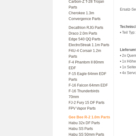
Carbon-Z T-28 Trojan
Parts
Ersatz-Se
Cherokee 1.3m
Convergence Parts
Technisc
Decathlon RJG Parts
• Teil Typ
Draco 2.0m Parts
Edge 540 QQ Parts
ElectroStreak 1.1m Parts
Lieferum
F4U-4 Corsair 1.2m
• 2x Que
Parts
• 1x Höh
F-4 Phantom II 80mm
• 1x Seit
EDF
• 4x Ser
F-15 Eagle 64mm EDF
Parts
F-16 Falcon 64mm EDF
F-16 Thunderbirds
70mm
FJ-2 Fury 15 DF Parts
FPV Vapor Parts
Gee Bee R-2 1.0m Parts
Habu 32x DF Parts
Habu SS Parts
Habu SS 50mm Parts