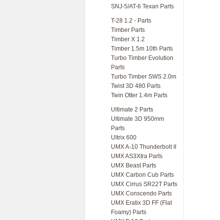
SNJ-5/AT-6 Texan Parts
T-28 1.2 - Parts
Timber Parts
Timber X 1.2
Timber 1.5m 10th Parts
Turbo Timber Evolution
Parts
Turbo Timber SWS 2.0m
Twist 3D 480 Parts
Twin Otter 1.4m Parts
Ultimate 2 Parts
Ultimate 3D 950mm
Parts
Ultrix 600
UMX A-10 Thunderbolt II
UMX AS3Xtra Parts
UMX Beast Parts
UMX Carbon Cub Parts
UMX Cirrus SR22T Parts
UMX Conscendo Parts
UMX Eratix 3D FF (Flat
Foamy) Parts