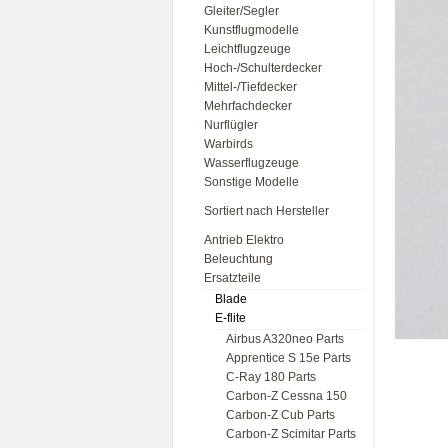
Gleiter/Segler
Kunstflugmodelle
Leichtflugzeuge
Hoch-/Schulterdecker
Mittel-/Tiefdecker
Mehrfachdecker
Nurflügler
Warbirds
Wasserflugzeuge
Sonstige Modelle
Sortiert nach Hersteller
Antrieb Elektro
Beleuchtung
Ersatzteile
Blade
E-flite
Airbus A320neo Parts
Apprentice S 15e Parts
C-Ray 180 Parts
Carbon-Z Cessna 150
Carbon-Z Cub Parts
Carbon-Z Scimitar Parts