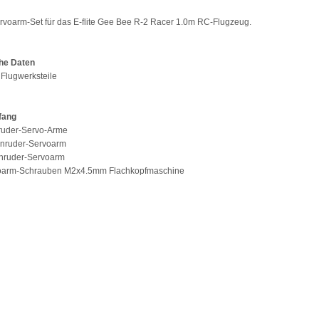
rvoarm-Set für das E-flite Gee Bee R-2 Racer 1.0m RC-Flugzeug.
he Daten
: Flugwerksteile
fang
rruder-Servo-Arme
enruder-Servoarm
enruder-Servoarm
voarm-Schrauben M2x4.5mm Flachkopfmaschine