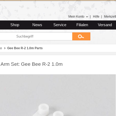
Mein Konto
|
Hilfe
|
Merkzett
Shop
News
Service
Filialen
Versand
te
Gee Bee R-2 1.0m Parts
 Arm Set: Gee Bee R-2 1.0m