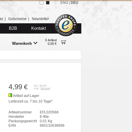
ENG
|
DEU
el
|
Gutscheine
|
Newsletter
B2B
Kontakt
0 Artikel
Warenkorb
0,00 €
4,99
€
inkl. MwSt.
zzgl.
Versand
Artikel auf Lager
Lieferzeit ca. 7 bis 10 Tage*
Artikelnummer
EFL020566
Hersteller
E-flite
Packungsgewicht
0,01 Kg
EAN
660132638696