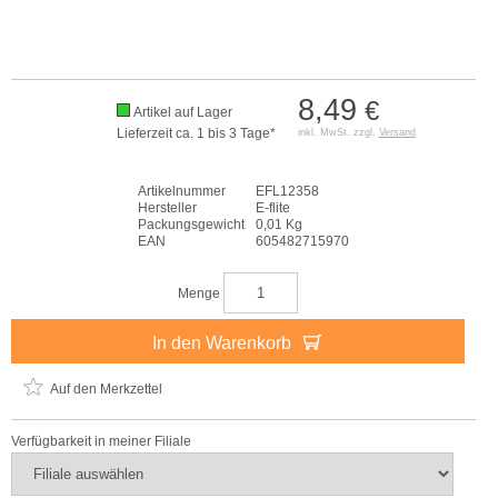
8,49
€
Artikel auf Lager
Lieferzeit ca. 1 bis 3 Tage*
inkl. MwSt. zzgl.
Versand
Artikelnummer
EFL12358
Hersteller
E-flite
Packungsgewicht
0,01 Kg
EAN
605482715970
Menge
In den Warenkorb
Auf den Merkzettel
Verfügbarkeit in meiner Filiale