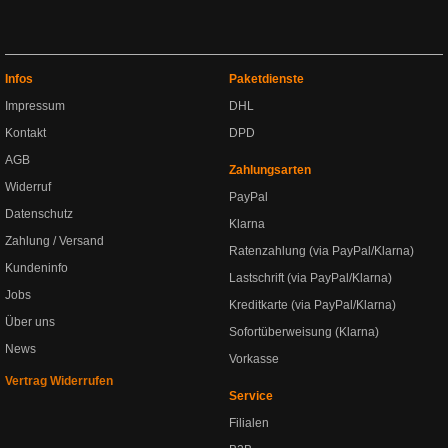
Infos
Paketdienste
Impressum
DHL
Kontakt
DPD
AGB
Zahlungsarten
Widerruf
PayPal
Datenschutz
Klarna
Zahlung / Versand
Ratenzahlung (via PayPal/Klarna)
Kundeninfo
Lastschrift (via PayPal/Klarna)
Jobs
Kreditkarte (via PayPal/Klarna)
Über uns
Sofortüberweisung (Klarna)
News
Vorkasse
Vertrag Widerrufen
Service
Filialen