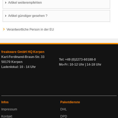
Artikel weiterempfehlen
Artikel günstiger gesehen ?
Verantwortliche Person in der EU
freakware GmbH HQ Kerpen
Karl-Ferdinand-Braun-Str. 33
Tel: +49 (0)2273-60188-0
50170 Kerpen
Mo-Fr: 10-12 Uhr | 14-18 Uhr
Ladenlokal: 10 - 14 Uhr
Infos
Paketdienste
Impressum
DHL
Kontakt
DPD