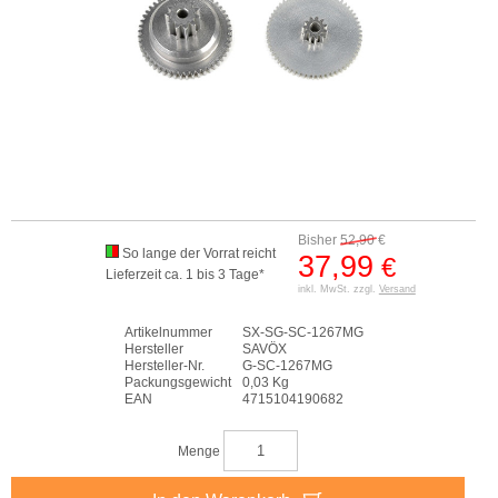
Bisher
52,90
€
So lange der Vorrat reicht
37,99
€
Lieferzeit ca. 1 bis 3 Tage*
inkl. MwSt. zzgl.
Versand
Artikelnummer
SX-SG-SC-1267MG
Hersteller
SAVÖX
Hersteller-Nr.
G-SC-1267MG
Packungsgewicht
0,03 Kg
EAN
4715104190682
Menge