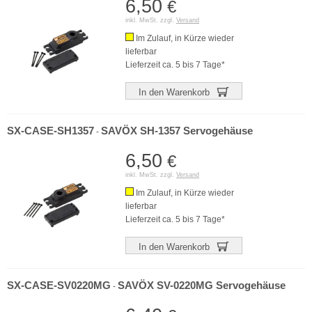
6,50
€
inkl. MwSt. zzgl.
Versand
Im Zulauf, in Kürze wieder
lieferbar
Lieferzeit ca. 5 bis 7 Tage*
In den Warenkorb
SX-CASE-SH1357
SAVÖX SH-1357 Servogehäuse
-
6,50
€
inkl. MwSt. zzgl.
Versand
Im Zulauf, in Kürze wieder
lieferbar
Lieferzeit ca. 5 bis 7 Tage*
In den Warenkorb
SX-CASE-SV0220MG
SAVÖX SV-0220MG Servogehäuse
-