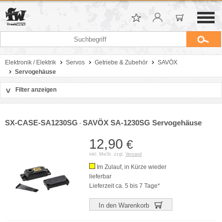
Elektronik / Elektrik
Servos
Getriebe & Zubehör
SAVÖX
Servogehäuse
Filter anzeigen
>
Sortierung
Hersteller
SX-CASE-SA1230SG
SAVÖX SA-1230SG Servogehäuse
-
Preis
12,90
€
inkl. MwSt. zzgl.
Versand
Im Zulauf, in Kürze wieder
lieferbar
Lieferzeit ca. 5 bis 7 Tage*
In den Warenkorb