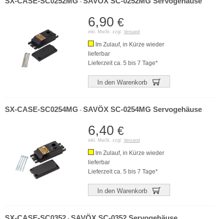
SX-CASE-SC0252MG
SAVÖX SC-0252MG Servogehäuse
-
6,90
€
inkl. MwSt. zzgl.
Versand
Im Zulauf, in Kürze wieder
lieferbar
Lieferzeit ca. 5 bis 7 Tage*
In den Warenkorb
SX-CASE-SC0254MG
SAVÖX SC-0254MG Servogehäuse
-
6,40
€
inkl. MwSt. zzgl.
Versand
Im Zulauf, in Kürze wieder
lieferbar
Lieferzeit ca. 5 bis 7 Tage*
In den Warenkorb
SX-CASE-SC0352
SAVÖX SC-0352 Servogehäuse
-