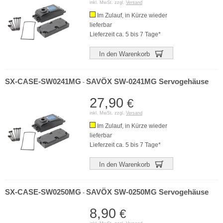
inkl. MwSt. zzgl.
Versand
Im Zulauf, in Kürze wieder
lieferbar
Lieferzeit ca. 5 bis 7 Tage*
In den Warenkorb
SX-CASE-SW0241MG
SAVÖX SW-0241MG Servogehäuse
-
27,90
€
inkl. MwSt. zzgl.
Versand
Im Zulauf, in Kürze wieder
lieferbar
Lieferzeit ca. 5 bis 7 Tage*
In den Warenkorb
SX-CASE-SW0250MG
SAVÖX SW-0250MG Servogehäuse
-
8,90
€