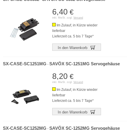
6,40
€
inkl. MwSt. zzgl.
Versand
Im Zulauf, in Kürze wieder
lieferbar
Lieferzeit ca. 5 bis 7 Tage*
In den Warenkorb
SX-CASE-SC1251MG
SAVÖX SC-1251MG Servogehäuse
-
8,20
€
inkl. MwSt. zzgl.
Versand
Im Zulauf, in Kürze wieder
lieferbar
Lieferzeit ca. 5 bis 7 Tage*
In den Warenkorb
SX-CASE-SC1252MG
SAVÖX SC-1252MG Servogehäuse
-