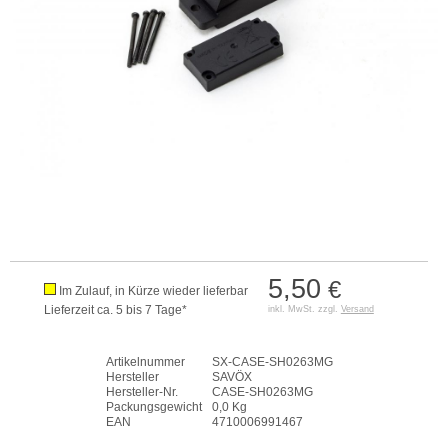
5,50
€
Im Zulauf, in Kürze wieder lieferbar
Lieferzeit ca. 5 bis 7 Tage*
inkl. MwSt. zzgl.
Versand
Artikelnummer
SX-CASE-SH0263MG
Hersteller
SAVÖX
Hersteller-Nr.
CASE-SH0263MG
Packungsgewicht
0,0 Kg
EAN
4710006991467