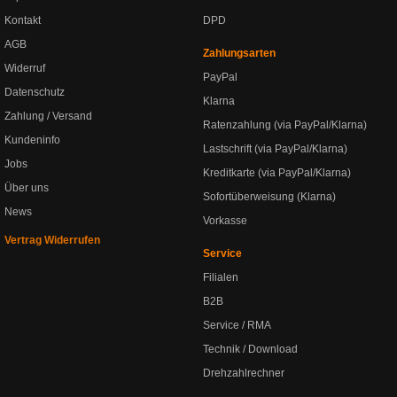
Kontakt
DPD
AGB
Zahlungsarten
Widerruf
PayPal
Datenschutz
Klarna
Zahlung / Versand
Ratenzahlung (via PayPal/Klarna)
Kundeninfo
Lastschrift (via PayPal/Klarna)
Jobs
Kreditkarte (via PayPal/Klarna)
Über uns
Sofortüberweisung (Klarna)
News
Vorkasse
Vertrag Widerrufen
Service
Filialen
B2B
Service / RMA
Technik / Download
Drehzahlrechner