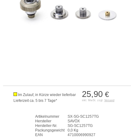
25,90
€
Im Zulauf, in Kürze wieder lieferbar
Lieferzeit ca. 5 bis 7 Tage*
inkl. MwSt. zzgl.
Versand
Artikelnummer
SX-SG-SC1257TG
Hersteller
SAVÖX
Hersteller-Nr.
SG-SC1257TG
Packungsgewicht
0,0 Kg
EAN
4710006990927