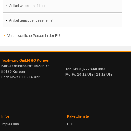
Artikel weiterempfehlen
Artikel günstiger gesehen ?
Verantwortliche Person in der EU
freakware GmbH HQ Kerpen
Karl-Ferdinand-Braun-Str. 33
Tel: +49 (0)2273-60188-0
50170 Kerpen
Mo-Fr: 10-12 Uhr | 14-18 Uhr
Ladenlokal: 10 - 14 Uhr
Infos
Paketdienste
Impressum
DHL