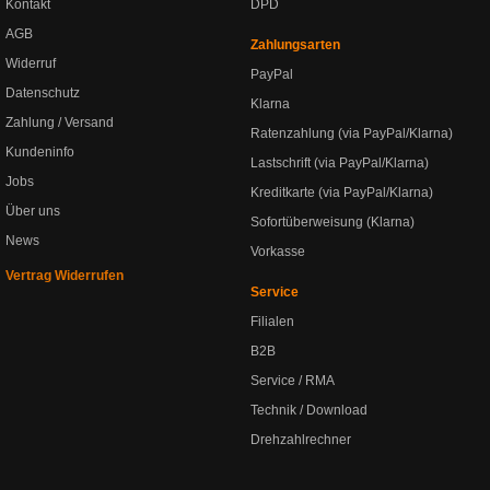
Kontakt
DPD
AGB
Zahlungsarten
Widerruf
PayPal
Datenschutz
Klarna
Zahlung / Versand
Ratenzahlung (via PayPal/Klarna)
Kundeninfo
Lastschrift (via PayPal/Klarna)
Jobs
Kreditkarte (via PayPal/Klarna)
Über uns
Sofortüberweisung (Klarna)
News
Vorkasse
Vertrag Widerrufen
Service
Filialen
B2B
Service / RMA
Technik / Download
Drehzahlrechner