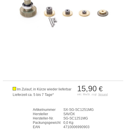
15,90
€
Im Zulauf, in Kürze wieder lieferbar
Lieferzeit ca. 5 bis 7 Tage*
inkl. MwSt. zzgl.
Versand
Artikelnummer
SX-SG-SC1251MG
Hersteller
SAVÖX
Hersteller-Nr.
SG-SC1251MG
Packungsgewicht
0,0 Kg
EAN
4710006990903