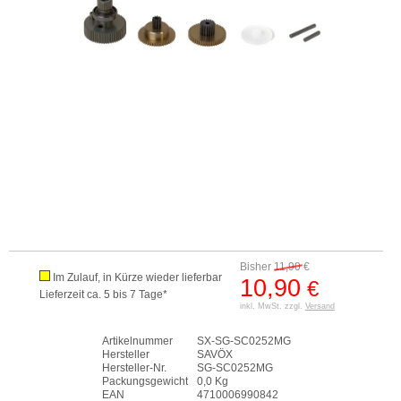
Bisher
11,90
€
Im Zulauf, in Kürze wieder lieferbar
10,90
€
Lieferzeit ca. 5 bis 7 Tage*
inkl. MwSt. zzgl.
Versand
Artikelnummer
SX-SG-SC0252MG
Hersteller
SAVÖX
Hersteller-Nr.
SG-SC0252MG
Packungsgewicht
0,0 Kg
EAN
4710006990842