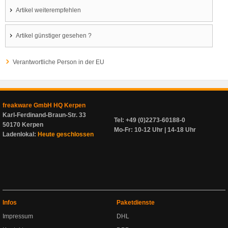
Artikel weiterempfehlen
Artikel günstiger gesehen ?
Verantwortliche Person in der EU
freakware GmbH HQ Kerpen
Karl-Ferdinand-Braun-Str. 33
Tel: +49 (0)2273-60188-0
50170 Kerpen
Mo-Fr: 10-12 Uhr | 14-18 Uhr
Ladenlokal:
Heute geschlossen
Infos
Paketdienste
Impressum
DHL