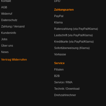
Kontakt
DPD
AGB
Zahlungsarten
Widerruf
PayPal
Datenschutz
Klarna
Zahlung / Versand
Ratenzahlung (via PayPal/Klarna)
Kundeninfo
Lastschrift (via PayPal/Klarna)
Jobs
Kreditkarte (via PayPal/Klarna)
Über uns
Sofortüberweisung (Klarna)
News
Vorkasse
Vertrag Widerrufen
Service
Filialen
B2B
Service / RMA
Technik / Download
Drehzahlrechner