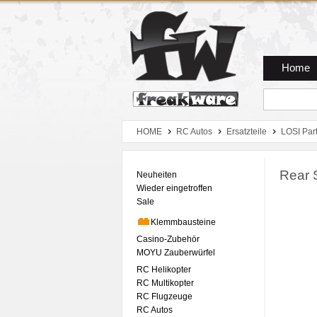
Zum Hauptmenue
Zum Seiteninhalt
Zum Warenkob
Home
HOME
RC Autos
Ersatzteile
LOSI Par
Rear 
Neuheiten
Wieder eingetroffen
Sale
Klemmbausteine
Casino-Zubehör
MOYU Zauberwürfel
RC Helikopter
RC Multikopter
RC Flugzeuge
RC Autos