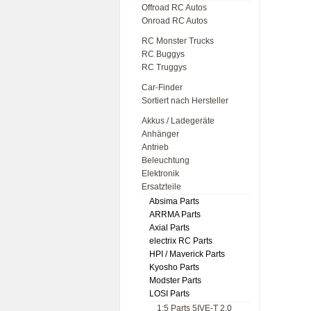
Offroad RC Autos
Onroad RC Autos
RC Monster Trucks
RC Buggys
RC Truggys
Car-Finder
Sortiert nach Hersteller
Akkus / Ladegeräte
Anhänger
Antrieb
Beleuchtung
Elektronik
Ersatzteile
Absima Parts
ARRMA Parts
Axial Parts
electrix RC Parts
HPI / Maverick Parts
Kyosho Parts
Modster Parts
LOSI Parts
1:5 Parts 5IVE-T 2.0