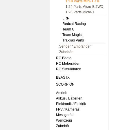
1:18 Parts Mini-T 2.0
1:24 Parts Micro-B 2WD
1:28 Parts Micro-T
LRP
Redcat Racing
Team C
Team Magic
Traxxas Parts
Sender / Empfänger
Zubehör
RC Boote
RC Motorräder
RC Simulatoren
BEASTX
SCORPION
Antrieb
Akkus / Batterien
Elektronik / Elektrik
FPV / Kameras
Messgeräte
Werkzeug
Zubehör