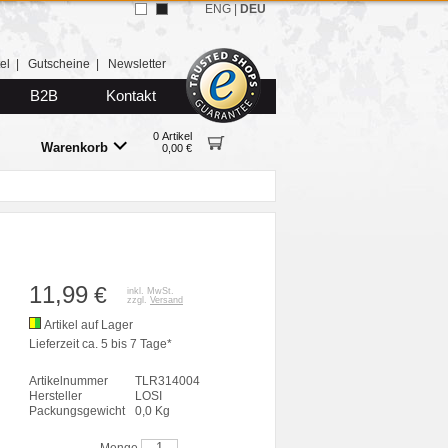
ENG
|
DEU
el
|
Gutscheine
|
Newsletter
B2B
Kontakt
0 Artikel
Warenkorb
0,00 €
11,99
€
inkl. MwSt.
zzgl.
Versand
Artikel auf Lager
Lieferzeit ca. 5 bis 7 Tage*
Artikelnummer
TLR314004
Hersteller
LOSI
Packungsgewicht
0,0 Kg