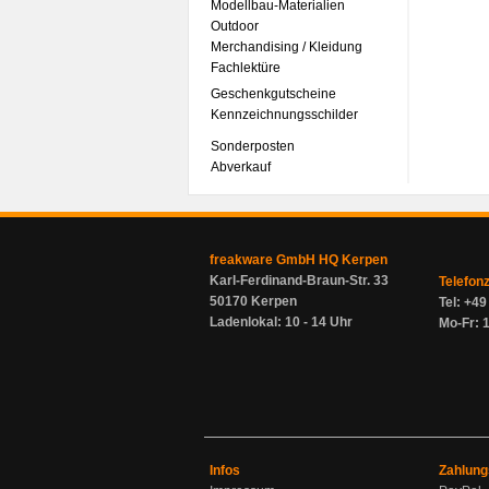
Modellbau-Materialien
Outdoor
Merchandising / Kleidung
Fachlektüre
Geschenkgutscheine
Kennzeichnungsschilder
Sonderposten
Abverkauf
freakware GmbH HQ Kerpen
Karl-Ferdinand-Braun-Str. 33
Telefon
50170 Kerpen
Tel: +4
Ladenlokal: 10 - 14 Uhr
Mo-Fr: 1
Infos
Zahlung