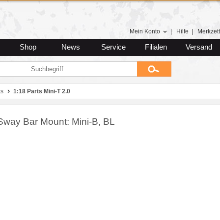
Mein Konto
|
Hilfe
|
Merkzett
Shop
News
Service
Filialen
Versand
ts
1:18 Parts Mini-T 2.0
Sway Bar Mount: Mini-B, BL