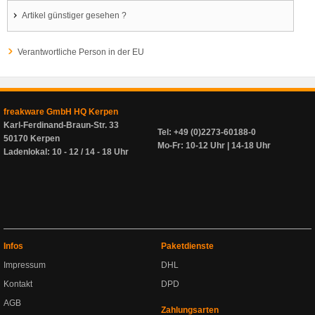
Artikel günstiger gesehen ?
Verantwortliche Person in der EU
freakware GmbH HQ Kerpen
Karl-Ferdinand-Braun-Str. 33
Tel: +49 (0)2273-60188-0
50170 Kerpen
Mo-Fr: 10-12 Uhr | 14-18 Uhr
Ladenlokal: 10 - 12 / 14 - 18 Uhr
Infos
Paketdienste
Impressum
DHL
Kontakt
DPD
AGB
Zahlungsarten