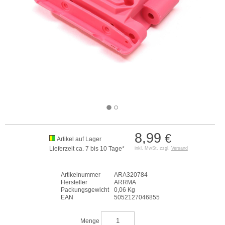
8,99
€
Artikel auf Lager
Lieferzeit ca. 7 bis 10 Tage*
inkl. MwSt. zzgl.
Versand
Artikelnummer
ARA320784
Hersteller
ARRMA
Packungsgewicht
0,06 Kg
EAN
5052127046855
Menge