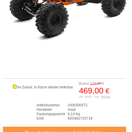
Bisher
579,90
€
Im Zulauf, in Kürze wieder lieferbar
469,00
€
inkl. MwSt. zzgl.
Versand
Artikelnummer
AXI03005T1
Hersteller
Axial
Packungsgewicht
6,14 Kg
EAN
605482725719