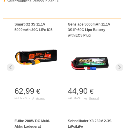
Verantwortliche Person in der EU
Smart G2 3S 11.1V
Gens ace 5000mAh 11.1V
5000mAh 30C LiPo IC5
3S1P 60C Lipo Battery
with EC5 Plug
62,99
44,90
€
€
inkl. MwSt. zzgl.
Versand
inkl. MwSt. zzgl.
Versand
E-flite 200W DC Multi-
Schnelllader X3 230V 2-3S
EZ-P
Akku Ladegerät
LiPo/LiFe
NiMH