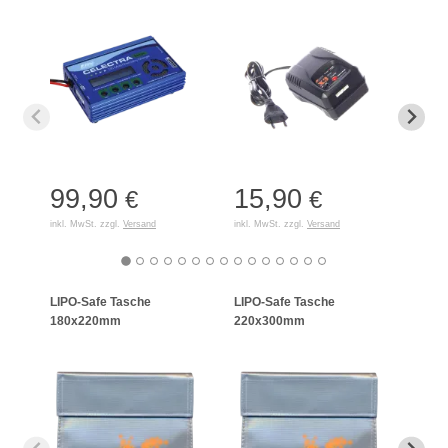
(mit 
99,90
15,90
50
€
€
inkl. MwSt. zzgl.
Versand
inkl. MwSt. zzgl.
Versand
inkl. 
LIPO-Safe Tasche
LIPO-Safe Tasche
LIPO
180x220mm
220x300mm
125