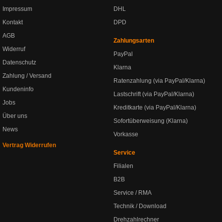
Impressum
DHL
Kontakt
DPD
AGB
Zahlungsarten
Widerruf
PayPal
Datenschutz
Klarna
Zahlung / Versand
Ratenzahlung (via PayPal/Klarna)
Kundeninfo
Lastschrift (via PayPal/Klarna)
Jobs
Kreditkarte (via PayPal/Klarna)
Über uns
Sofortüberweisung (Klarna)
News
Vorkasse
Vertrag Widerrufen
Service
Filialen
B2B
Service / RMA
Technik / Download
Drehzahlrechner