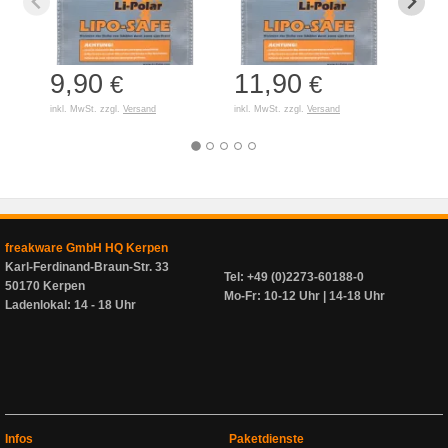
9,90
11,90
7,
€
€
inkl. MwSt. zzgl.
Versand
inkl. MwSt. zzgl.
Versand
inkl. 
freakware GmbH HQ Kerpen
Karl-Ferdinand-Braun-Str. 33
Tel: +49 (0)2273-60188-0
50170 Kerpen
Mo-Fr: 10-12 Uhr | 14-18 Uhr
Ladenlokal: 14 - 18 Uhr
Infos
Paketdienste