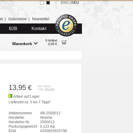
ENG
|
DEU
el
|
Gutscheine
|
Newsletter
B2B
Kontakt
0 Artikel
Warenkorb
0,00 €
13,95
€
inkl. MwSt.
zzgl.
Versand
Artikel auf Lager
Lieferzeit ca. 5 bis 7 Tage*
Artikelnummer
AB-2500012
Hersteller
Absima
Hersteller-Nr.
2500012
Packungsgewicht
0,122 Kg
EAN
4250650925796