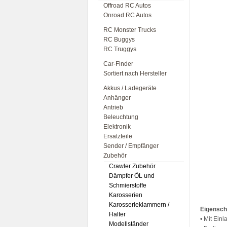
Offroad RC Autos
Onroad RC Autos
RC Monster Trucks
RC Buggys
RC Truggys
Car-Finder
Sortiert nach Hersteller
Akkus / Ladegeräte
Anhänger
Antrieb
Beleuchtung
Elektronik
Ersatzteile
Sender / Empfänger
Zubehör
Crawler Zubehör
Dämpfer ÖL und
Schmierstoffe
Karosserien
Karosserieklammern /
Eigensch
Halter
• Mit Einl
Modellständer