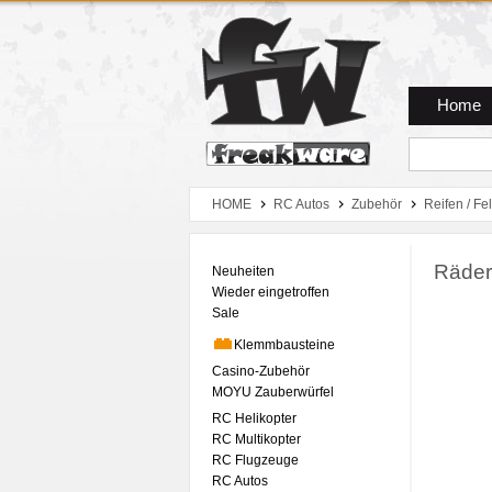
Zum Hauptmenue
Zum Seiteninhalt
Zum Warenkob
Home
HOME
RC Autos
Zubehör
Reifen / Fe
Räder
Neuheiten
Wieder eingetroffen
Sale
Klemmbausteine
Casino-Zubehör
MOYU Zauberwürfel
RC Helikopter
RC Multikopter
RC Flugzeuge
RC Autos