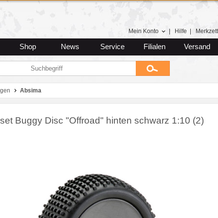
Mein Konto
|
Hilfe
|
Merkzett
Shop
News
Service
Filialen
Versand
lgen
Absima
set Buggy Disc "Offroad" hinten schwarz 1:10 (2)