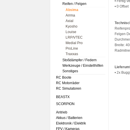
• Fertig v
Reifen / Felgen
• 0 Offset
Absima
Arrma
Axial
Technisc
Kyosho
Reifenprof
Louise
Felgen De
LRP/VTEC
Durchme
Medial Pro
Breite: 
ProLine
Radmitn
Traxxas
Stoßdämpfer / Federn
Werkzeuge / Einstellhilfen
Lieferum
Sonstiges
• 2x Bugg
RC Boote
RC Motorräder
RC Simulatoren
BEASTX
SCORPION
Antrieb
Akkus / Batterien
Elektronik / Elektrik
FPV / Kameras