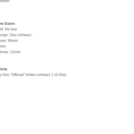
erklebt
he Daten
il: Pin line
sign: Disc schwarz
sser: 86mm
40mm
ehmer: 12mm
fang
y Disc "Offroad" hinten schwarz 1:10 Rad