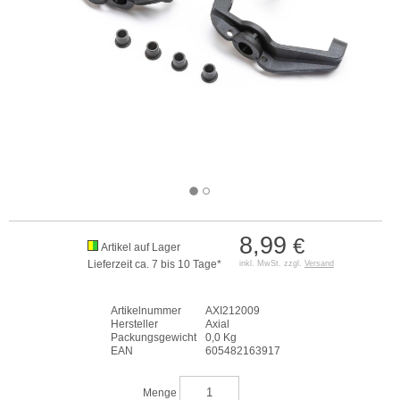
8,99
€
Artikel auf Lager
Lieferzeit ca. 7 bis 10 Tage*
inkl. MwSt. zzgl.
Versand
Artikelnummer
AXI212009
Hersteller
Axial
Packungsgewicht
0,0 Kg
EAN
605482163917
Menge