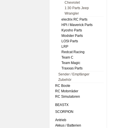
Chevrolet
1:30 Parts Jeep
Wrangler
electrix RC Parts
HPI / Maverick Parts
Kyosho Parts
Modster Parts
LOSI Parts
LRP
Redcat Racing
Team C
Team Magic
Traxxas Parts
Sender / Empfänger
Zubehör
RC Boote
RC Motorräder
RC Simulatoren
BEASTX
SCORPION
Antrieb
Akkus / Batterien