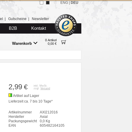
ENG
|
DEU
el
|
Gutscheine
|
Newsletter
B2B
Kontakt
0 Artikel
Warenkorb
0,00 €
2,99
€
inkl. MwSt.
zzgl.
Versand
Artikel auf Lager
Lieferzeit ca. 7 bis 10 Tage*
Artikelnummer
AXI212016
Hersteller
Axial
Packungsgewicht
0,0 Kg
EAN
605482164105