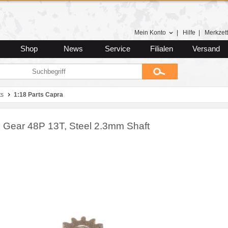
Mein Konto
|
Hilfe
|
Merkzett
Shop
News
Service
Filialen
Versand
ts
1:18 Parts Capra
n Gear 48P 13T, Steel 2.3mm Shaft