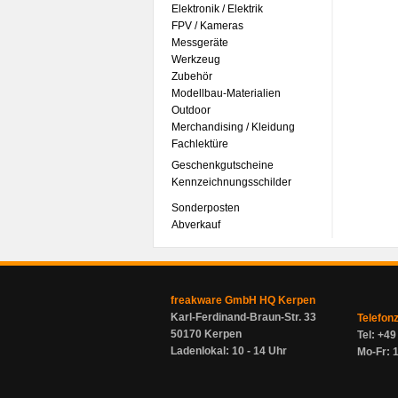
Elektronik / Elektrik
FPV / Kameras
Messgeräte
Werkzeug
Zubehör
Modellbau-Materialien
Outdoor
Merchandising / Kleidung
Fachlektüre
Geschenkgutscheine
Kennzeichnungsschilder
Sonderposten
Abverkauf
freakware GmbH HQ Kerpen
Karl-Ferdinand-Braun-Str. 33
Telefon
50170 Kerpen
Tel: +4
Ladenlokal: 10 - 14 Uhr
Mo-Fr: 1