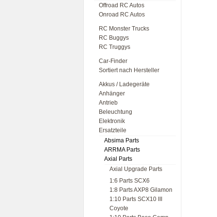
Offroad RC Autos
Onroad RC Autos
RC Monster Trucks
RC Buggys
RC Truggys
Car-Finder
Sortiert nach Hersteller
Akkus / Ladegeräte
Anhänger
Antrieb
Beleuchtung
Elektronik
Ersatzteile
Absima Parts
ARRMA Parts
Axial Parts
Axial Upgrade Parts
1:6 Parts SCX6
1:8 Parts AXP8 Gilamon
1:10 Parts SCX10 III
Coyote