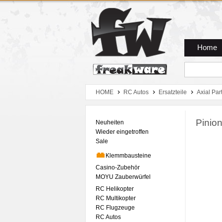
Zum Hauptmenue
Zum Seiteninhalt
Zum Warenkob
Home
HOME
RC Autos
Ersatzteile
Axial Par
Pinio
Neuheiten
Wieder eingetroffen
Sale
Klemmbausteine
Casino-Zubehör
MOYU Zauberwürfel
RC Helikopter
RC Multikopter
RC Flugzeuge
RC Autos