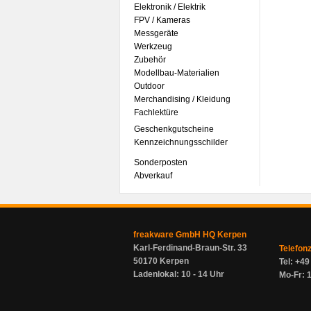
Elektronik / Elektrik
FPV / Kameras
Messgeräte
Werkzeug
Zubehör
Modellbau-Materialien
Outdoor
Merchandising / Kleidung
Fachlektüre
Geschenkgutscheine
Kennzeichnungsschilder
Sonderposten
Abverkauf
freakware GmbH HQ Kerpen
Karl-Ferdinand-Braun-Str. 33
Telefon
50170 Kerpen
Tel: +4
Ladenlokal: 10 - 14 Uhr
Mo-Fr: 1