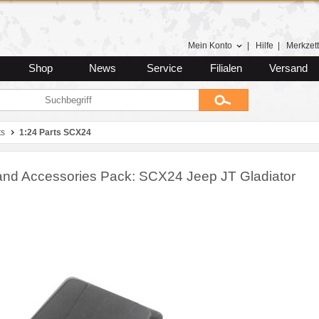
Mein Konto
|
Hilfe
|
Merkzett
Shop
News
Service
Filialen
Versand
ts
1:24 Parts SCX24
and Accessories Pack: SCX24 Jeep JT Gladiator