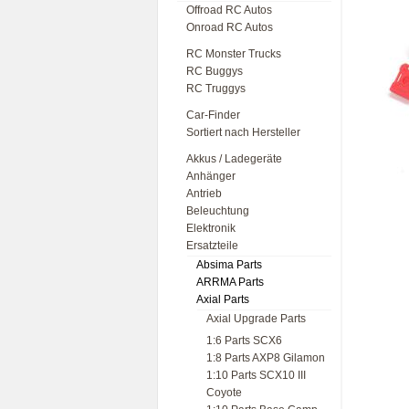
Offroad RC Autos
Onroad RC Autos
RC Monster Trucks
RC Buggys
RC Truggys
Car-Finder
Sortiert nach Hersteller
Akkus / Ladegeräte
Anhänger
Antrieb
Beleuchtung
Elektronik
Ersatzteile
Absima Parts
ARRMA Parts
Axial Parts
Axial Upgrade Parts
1:6 Parts SCX6
1:8 Parts AXP8 Gilamon
1:10 Parts SCX10 III
Coyote