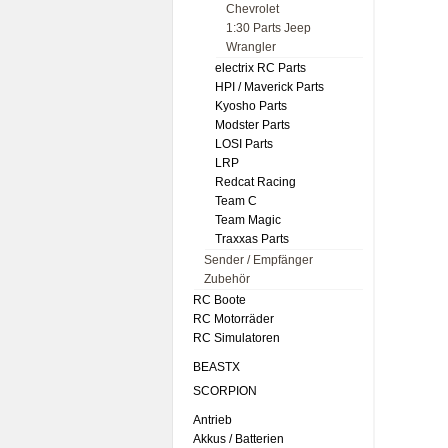
Chevrolet
1:30 Parts Jeep
Wrangler
electrix RC Parts
HPI / Maverick Parts
Kyosho Parts
Modster Parts
LOSI Parts
LRP
Redcat Racing
Team C
Team Magic
Traxxas Parts
Sender / Empfänger
Zubehör
RC Boote
RC Motorräder
RC Simulatoren
BEASTX
SCORPION
Antrieb
Akkus / Batterien