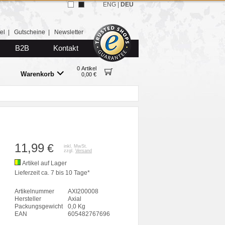
ENG
|
DEU
el
|
Gutscheine
|
Newsletter
B2B
Kontakt
0 Artikel
Warenkorb
0,00 €
11,99
€
inkl. MwSt.
zzgl.
Versand
Artikel auf Lager
Lieferzeit ca. 7 bis 10 Tage*
Artikelnummer
AXI200008
Hersteller
Axial
Packungsgewicht
0,0 Kg
EAN
605482767696