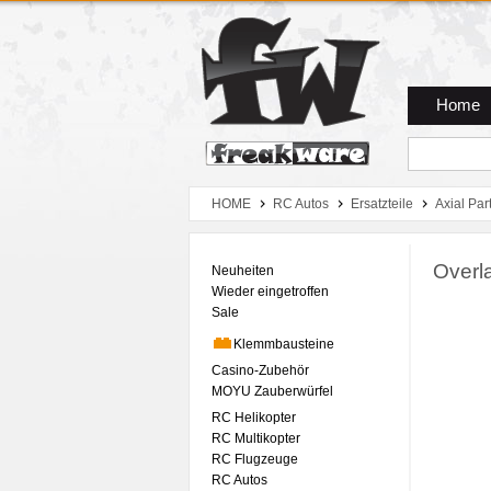
Zum Hauptmenue
Zum Seiteninhalt
Zum Warenkob
Home
HOME
RC Autos
Ersatzteile
Axial Par
Overl
Neuheiten
Wieder eingetroffen
Sale
Klemmbausteine
Casino-Zubehör
MOYU Zauberwürfel
RC Helikopter
RC Multikopter
RC Flugzeuge
RC Autos