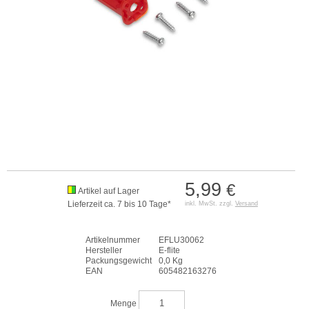
5,99
€
Artikel auf Lager
Lieferzeit ca. 7 bis 10 Tage*
inkl. MwSt. zzgl.
Versand
Artikelnummer
EFLU30062
Hersteller
E-flite
Packungsgewicht
0,0 Kg
EAN
605482163276
Menge