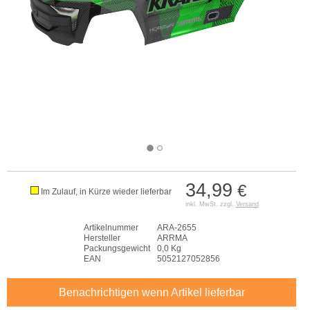
34,99
€
Im Zulauf, in Kürze wieder lieferbar
inkl. MwSt. zzgl.
Versand
Artikelnummer
ARA-2655
Hersteller
ARRMA
Packungsgewicht
0,0 Kg
EAN
5052127052856
Benachrichtigen wenn Artikel lieferbar