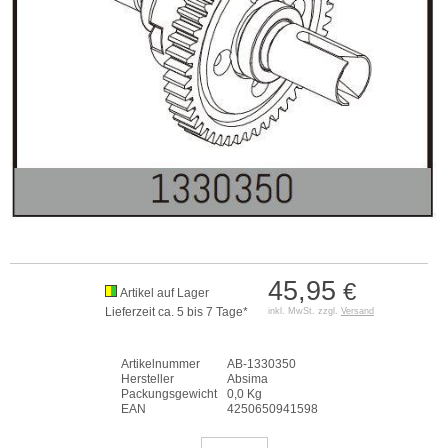
45,95
€
Artikel auf Lager
Lieferzeit ca. 5 bis 7 Tage*
inkl. MwSt. zzgl.
Versand
Artikelnummer
AB-1330350
Hersteller
Absima
Packungsgewicht
0,0 Kg
EAN
4250650941598