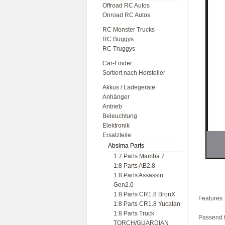
Offroad RC Autos
Onroad RC Autos
RC Monster Trucks
RC Buggys
RC Truggys
Car-Finder
Sortiert nach Hersteller
Akkus / Ladegeräte
Anhänger
Antrieb
Beleuchtung
Elektronik
Ersatzteile
Absima Parts
1:7 Parts Mamba 7
1:8 Parts AB2.8
1:8 Parts Assassin
Gen2.0
1:8 Parts CR1.8 BronX
Features 
1:8 Parts CR1.8 Yucatan
1:8 Parts Truck
Passend f
TORCH/GUARDIAN