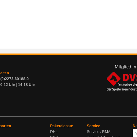
zeiten
9 (0)2273-60188-0
0-12 Uhr | 14-18 Uhr
sarten
Paketdienste
Service
Ne
DHL
Service / RMA