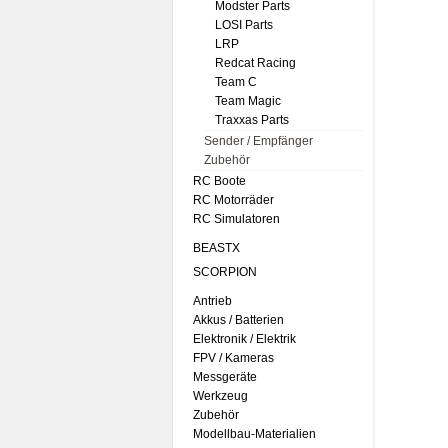
Modster Parts
LOSI Parts
LRP
Redcat Racing
Team C
Team Magic
Traxxas Parts
Sender / Empfänger
Zubehör
RC Boote
RC Motorräder
RC Simulatoren
BEASTX
SCORPION
Antrieb
Akkus / Batterien
Elektronik / Elektrik
FPV / Kameras
Messgeräte
Werkzeug
Zubehör
Modellbau-Materialien