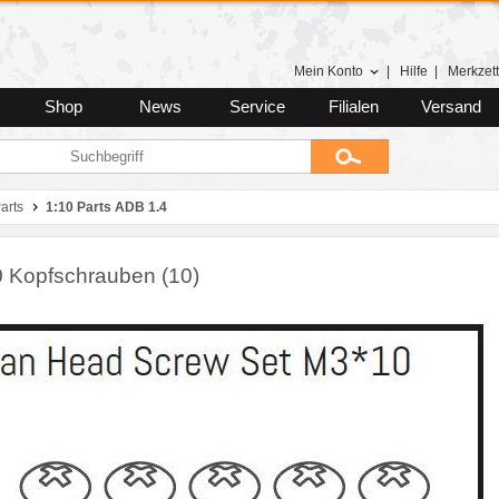
Mein Konto
|
Hilfe
|
Merkzett
Shop
News
Service
Filialen
Versand
arts
1:10 Parts ADB 1.4
 Kopfschrauben (10)