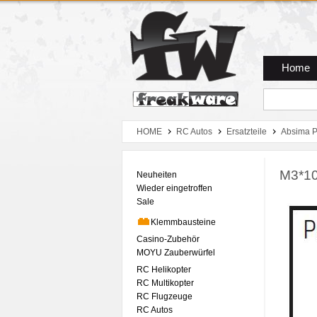
Zum Hauptmenue
Zum Seiteninhalt
Zum Warenkob
Home
HOME
RC Autos
Ersatzteile
Absima P
M3*10
Neuheiten
Wieder eingetroffen
Sale
Klemmbausteine
Casino-Zubehör
MOYU Zauberwürfel
RC Helikopter
RC Multikopter
RC Flugzeuge
RC Autos