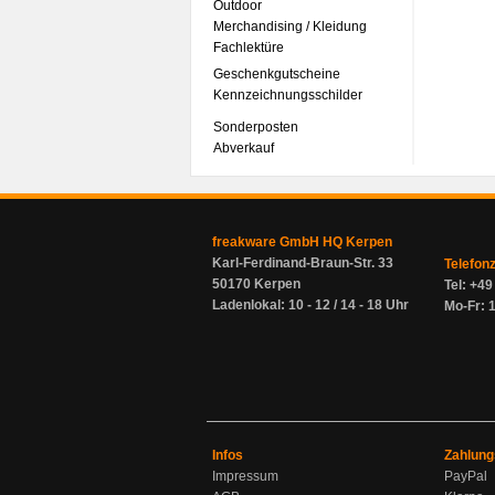
Outdoor
Merchandising / Kleidung
Fachlektüre
Geschenkgutscheine
Kennzeichnungsschilder
Sonderposten
Abverkauf
freakware GmbH HQ Kerpen
Karl-Ferdinand-Braun-Str. 33
Telefon
50170 Kerpen
Tel: +4
Ladenlokal: 10 - 12 / 14 - 18 Uhr
Mo-Fr: 1
Infos
Zahlung
Impressum
PayPal