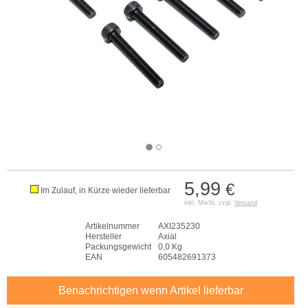
5,99
€
Im Zulauf, in Kürze wieder lieferbar
inkl. MwSt. zzgl.
Versand
Artikelnummer
AXI235230
Hersteller
Axial
Packungsgewicht
0,0 Kg
EAN
605482691373
Benachrichtigen wenn Artikel lieferbar