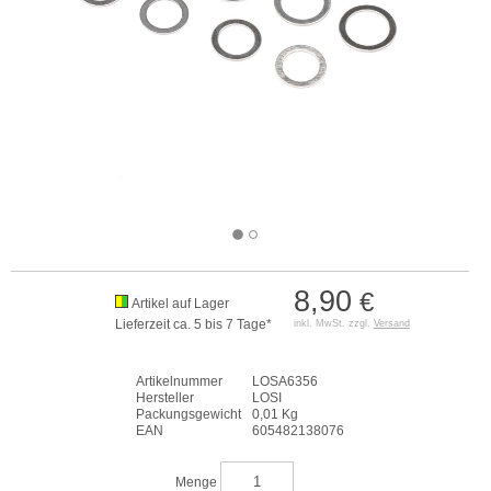
8,90
€
Artikel auf Lager
Lieferzeit ca. 5 bis 7 Tage*
inkl. MwSt. zzgl.
Versand
Artikelnummer
LOSA6356
Hersteller
LOSI
Packungsgewicht
0,01 Kg
EAN
605482138076
Menge