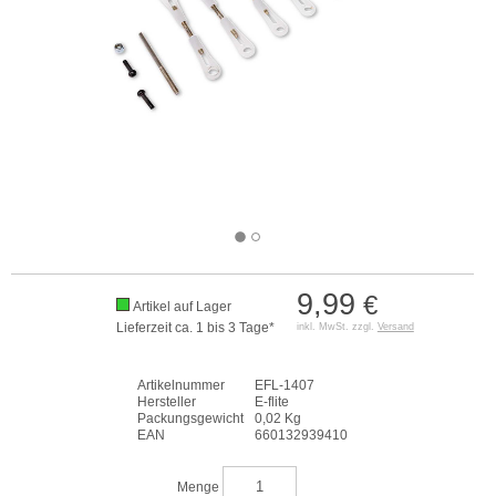
9,99
€
Artikel auf Lager
Lieferzeit ca. 1 bis 3 Tage*
inkl. MwSt. zzgl.
Versand
Artikelnummer
EFL-1407
Hersteller
E-flite
Packungsgewicht
0,02 Kg
EAN
660132939410
Menge