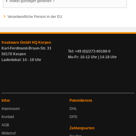
Artikel günstiger gesehen ?
Verantwortliche Person in der EU
freakware GmbH HQ Kerpen
Karl-Ferdinand-Braun-Str. 33
Tel: +49 (0)2273-60188-0
50170 Kerpen
Mo-Fr: 10-12 Uhr | 14-18 Uhr
Ladenlokal: 14 - 18 Uhr
Infos
Paketdienste
Impressum
DHL
Kontakt
DPD
AGB
Zahlungsarten
Widerruf