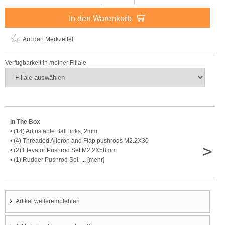
In den Warenkorb
Auf den Merkzettel
Verfügbarkeit in meiner Filiale
In The Box
• (14) Adjustable Ball links, 2mm
• (4) Threaded Aileron and Flap pushrods M2.2X30
>
• (2) Elevator Pushrod Set M2.2X58mm
• (1) Rudder Pushrod Set ... [mehr]
Artikel weiterempfehlen