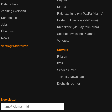
PayPal
Datenschutz
Klarna
Zahlung / Versand
Ratenzahlung (via PayPal/Klarna)
Kundeninfo
Lastschrift (via PayPal/Klarna)
Jobs
Kreditkarte (via PayPal/Klarna)
Über uns
Sofortüberweisung (Klarna)
News
Vorkasse
Vertrag Widerrufen
Service
Filialen
B2B
Service / RMA
Technik / Download
Drehzahlrechner
Newsletter