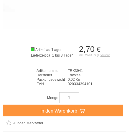
2,70
€
Artikel auf Lager
Lieferzeit ca. 1 bis 3 Tage*
inkl. MwSt. zzgl.
Versand
Artikelnummer
TRX3941
Hersteller
Traxxas
Packungsgewicht
0,02 Kg
EAN
020334394101
Menge
In den Warenkorb
Auf den Merkzettel