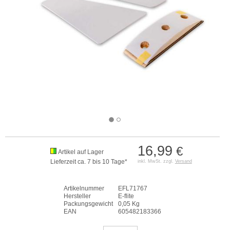
16,99
€
Artikel auf Lager
Lieferzeit ca. 7 bis 10 Tage*
inkl. MwSt. zzgl.
Versand
Artikelnummer
EFL71767
Hersteller
E-flite
Packungsgewicht
0,05 Kg
EAN
605482183366